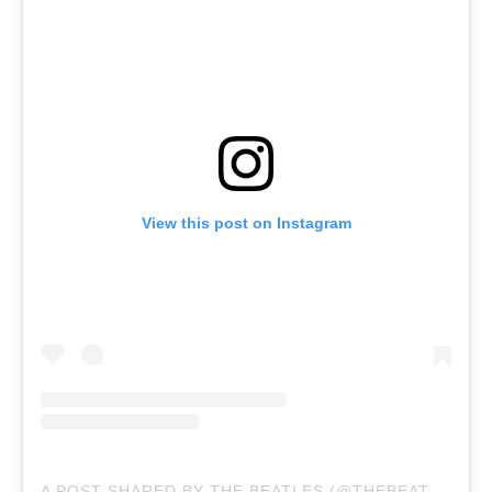
View this post on Instagram
A
POST SHARED BY THE BEATLES (@THEBEATLES)