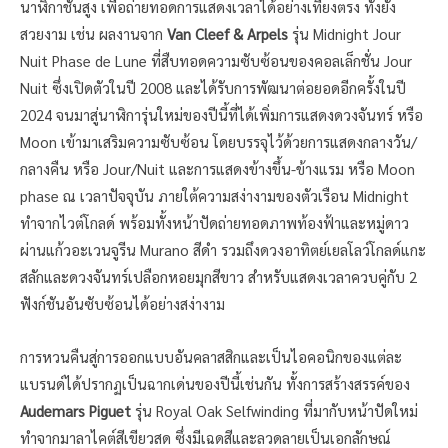
นาฬิกาชั้นสูง เพื่อถ่ายทอดการแสดงเวลาได้อย่างเที่ยงตรง ทั้งยัง
สวยงาม เช่น ผลงานจาก
Van Cleef & Arpels
รุ่น Midnight Jour
Nuit Phase de Lune ที่สืบทอดความซับซ้อนของคอลเล็กชั่น Jour
Nuit ซึ่งเปิดตัวในปี 2008 และได้รับการพัฒนาต่อยอดอีกครั้งในปี
2024 จนมาสู่นาฬิการุ่นใหม่ของปีนี้ที่ได้เพิ่มการแสดงดวงจันทร์ หรือ
Moon เข้ามาเสริมความซับซ้อน โดยบรรจุไว้ด้วยการแสดงกลางวัน/
กลางคืน หรือ Jour/Nuit และการแสดงข้างขึ้น-ข้างแรม หรือ Moon
phase ณ เวลาปัจจุบัน ภายใต้ความสง่างามของตัวเรือน Midnight
ทำจากไวต์โกลด์ พร้อมทั้งหน้าปัดถ่ายทอดภาพท้องฟ้าและหมู่ดาว
ผ่านแก้วอะเวนจูรีน Murano สีดำ รวมถึงดวงอาทิตย์เยลโลว์โกลด์แกะ
สลักและดวงจันทร์เปลือกหอยมุกสีขาว สำหรับแสดงเวลาควบคู่กับ 2
ฟังก์ชันอันซับซ้อนได้อย่างสง่างาม
การหวนคืนสู่การออกแบบอันคลาสสิกและเป็นไอคอนิกของแต่ละ
แบรนด์ได้ปรากฏเป็นฉากเด่นของปีนี้เช่นกัน ทั้งการสร้างสรรค์ของ
Audemars Piguet
รุ่น Royal Oak Selfwinding ที่มากับหน้าปัดใหม่
ทำจากมาลาไคต์สีเขียวสด ซึ่งมีเฉดสีและลวดลายเป็นเอกลักษณ์