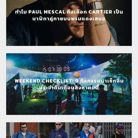
ทำไม PAUL MESCAL ถึงเลือก CARTIER เป็น
นาฬิกาคู่กายบนพรมแดงเสมอ
WEEKEND CHECKLIST: 9 กิจกรรมน่าเช็กอิน
ประจำต้นเดือนสิงหาคมนี้