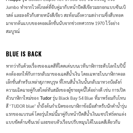
Jumbo ทำจากไวต์โกลด์ที่จับคู่มากับหน้าปัดสีเขียวมะกอกแบบซันเบิ
รสต์ และลงตัวกับสายหนังสีเขียว สะท้อนถึงความสง่างามซึ่งสืบทอด
มาจากต้นแบบของคอลเล็กชั่นนับจากช่วงทศวรรษ 1970 ไว้อย่าง
สมบูรณ์​
BLUE IS BACK
หากว่ากันด้วยเรื่องของเฉดสีที่โดดเด่นบนเวทีนาฬิการะดับโลกในปีนี้
คงต้องยกให้กับการกลับมาของเฉดสีน้ำเงิน โดยเฉพาะในนาฬิกาคอล
เล็กชั่นสำหรับเหล่าสุภาพบุรุษ ที่โทนสีน้ำเงินนั้นกลับมาทวงบัลลังก์
ความเฉิดฉายคู่กับสไตล์ทันสมัยของผู้ชายยุคนี้ได้อย่างดี เช่น การเปิด
ตัวนาฬิกาใหม่ของ
Tudor
รุ่น Black Bay 54 Blue ที่มาพร้อมกับโทน
สี ‘TUDOR blue’ ย้ำถึงต้นกำเนิดของนาฬิกาข้อมือสำหรับนักดำน้ำรุ่น
แรกของแบรนด์ โดยรุ่นใหม่นี้มาคู่กับหน้าปัดสีน้ำเงินแซปไฟร์ตกแต่ง
แบบขัดด้านซันเรย์ และขอบตัวเรือนปรับหมุนได้ในเฉดสีเดียวกัน