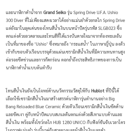
และนาฬิกาดำน้ำจาก
Grand Seiko
รุ่น Spring Drive U.F.A. Ushio
300 Diver ที่ไม่เพียงแสดงเวลาได้อย่างแม่นยำด้วยกลไก Spring Drive
แต่ยังมาในลุคเด่นของโทนสีน้ำเงินบนหน้าปัดรุ่นรหัส SLGB023 ซึ่ง
ตกแต่งด้วยลวดลายและโทนสีที่ได้แรงบันดาลใจมาจากท้องทะเลอัน
เป็นที่มาของชื่อ ‘Ushio’ ซึ่งหมายถึง ‘กระแสน้ำ’ ในภาษาญี่ปุ่น ลงตัว
เข้ากับขอบตัวเรือนบรรจุด้วยแผ่นเซรามิกสีน้ำเงินที่มีความทนทานสูง
ต่อรอยขีดข่วนและการกัดกร่อน ตอกย้ำถึงประสิทธิภาพของการเป็น
นาฬิกาดำน้ำแบบต้นตำรับ
โทนสีน้ำเงินยังเป็นโจทย์ด้านนวัตกรรมวัสดุให้กับ
Hublot
ที่ปีนี้ได้
เลือกใช้เซรามิกสีน้ำเงินมาสร้างสรรค์นาฬิการุ่นตำนานอย่าง Big
Bang Reloaded Blue Ceramic ด้วยตัวเรือนเซรามิกสีน้ำเงินขัดด้าน
และขัดเงา คู่กับหน้าปัดแบบสเกเลตันตกแต่งด้วยสีเทาแบบด้านและ
สีน้ำเงิน พร้อมทั้งโชว์กลไก HUB 1280 UNICO กับฟังก์ชันจับเวลาโคร
โนกราฟแม่นยำ รุ่นนี้มาคู่กับสายยางและผ้าสีน้ำเงินและดำ