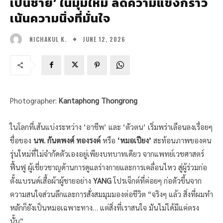
เป็นชาย’ ในมุมใหม่ ลดความแข็งกร้าว
เน้นความนิ่งที่มั่นใจ
JUNE 12, 2026
NICHAKUL K.
Photographer:
Kantaphong Thongrong
ในโลกที่เส้นแบ่งระหว่าง ‘อาชีพ’ และ ‘ตัวตน’ เริ่มพร่าเลือนลงเรื่อยๆ
ชื่อของ
นพ. กันตพงศ์ ทองรงค์
หรือ
‘หมอเปียง’
สะท้อนภาพของคน
รุ่นใหม่ที่ไม่จำกัดตัวเองอยู่เพียงบทบาทเดียว จากแพทย์เวชศาสตร์
ฟื้นฟู ผู้เชี่ยวชาญด้านการดูแลร่างกายและการเคลื่อนไหว สู่ผู้ร่วมก่อ
ตั้งแบรนด์เสื้อผ้าผู้ชายอย่าง
YANG
โปรเจ็กต์ที่ค่อยๆ ก่อตัวขึ้นจาก
ความสนใจส่วนลึกและการสั่งสมมุมมองต่อชีวิต “จริงๆ แล้ว สิ่งที่ผมทำ
หลักก็ยังเป็นหมอเฉพาะทาง… แต่สิ่งที่เราสนใจ มันไม่ได้มีแค่ตรง
นั้น”