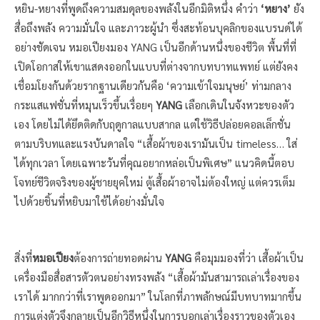
หยิน-หยางที่พูดถึงความสมดุลของพลังในอีกมิติหนึ่ง คำว่า
‘หยาง’
ยัง
สื่อถึงพลัง ความมั่นใจ และภาวะผู้นำ ซึ่งสะท้อนบุคลิกของแบรนด์ได้
อย่างชัดเจน หมอเปียงมอง YANG เป็นอีกด้านหนึ่งของชีวิต พื้นที่ที่
เปิดโอกาสให้เขาแสดงออกในแบบที่ต่างจากบทบาทแพทย์ แต่ยังคง
เชื่อมโยงกันด้วยรากฐานเดียวกันคือ ‘ความเข้าใจมนุษย์’ ท่ามกลาง
กระแสแฟชั่นที่หมุนเร็วขึ้นเรื่อยๆ
YANG
เลือกเดินในจังหวะของตัว
เอง โดยไม่ได้ยึดติดกับฤดูกาลแบบสากล แต่ใช้วิธีปล่อยคอลเล็กชั่น
ตามบริบทและแรงบันดาลใจ “เสื้อผ้าของเรามันเป็น timeless… ใส่
ได้ทุกเวลา โดยเฉพาะวันที่คุณอยากหล่อเป็นพิเศษ” แนวคิดนี้ตอบ
โจทย์ชีวิตจริงของผู้ชายยุคใหม่ ตู้เสื้อผ้าอาจไม่ต้องใหญ่ แต่ควรเต็ม
ไปด้วยชิ้นที่หยิบมาใช้ได้อย่างมั่นใจ
สิ่งที่
หมอเปียง
ต้องการถ่ายทอดผ่าน
YANG
คือมุมมองที่ว่า เสื้อผ้าเป็น
เครื่องมือสื่อสารตัวตนอย่างทรงพลัง “เสื้อผ้ามันสามารถเล่าเรื่องของ
เราได้ มากกว่าที่เราพูดออกมา” ในโลกที่ภาพลักษณ์มีบทบาทมากขึ้น
การแต่งตัวจึงกลายเป็นอีกวิธีหนึ่งในการบอกเล่าเรื่องราวของตัวเอง