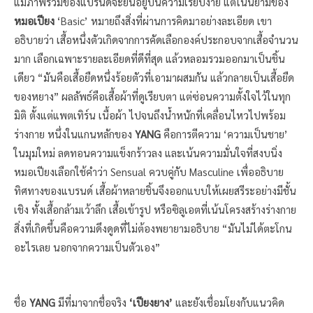
แม้ภาพรวมของแบรนด์จะยืนอยู่บนความเรียบง่าย แต่ในนิยามของ
หมอเปียง
‘Basic’ หมายถึงสิ่งที่ผ่านการคิดมาอย่างละเอียด เขา
อธิบายว่า เสื้อหนึ่งตัวเกิดจากการคัดเลือกองค์ประกอบจากเสื้อจำนวน
มาก เลือกเฉพาะรายละเอียดที่ดีที่สุด แล้วหลอมรวมออกมาเป็นชิ้น
เดียว “มันคือเสื้อยืดหนึ่งร้อยตัวที่เอามาผสมกัน แล้วกลายเป็นเสื้อยืด
ของหยาง” ผลลัพธ์คือเสื้อผ้าที่ดูเรียบตา แต่ซ่อนความตั้งใจไว้ในทุก
มิติ ตั้งแต่แพตเทิร์น เนื้อผ้า ไปจนถึงน้ำหนักที่เคลื่อนไหวไปพร้อม
ร่างกาย หนึ่งในแกนหลักของ
YANG
คือการตีความ ‘ความเป็นชาย’
ในมุมใหม่ ลดทอนความแข็งกร้าวลง และเน้นความมั่นใจที่สงบนิ่ง
หมอเปียงเลือกใช้คำว่า Sensual ควบคู่กับ Masculine เพื่ออธิบาย
ทิศทางของแบรนด์ เสื้อผ้าหลายชิ้นจึงออกแบบให้เผยสรีระอย่างมีชั้น
เชิง ทั้งเสื้อกล้ามเว้าลึก เสื้อเข้ารูป หรือซิลูเอตที่เน้นโครงสร้างร่างกาย
สิ่งที่เกิดขึ้นคือความดึงดูดที่ไม่ต้องพยายามอธิบาย “มันไม่ได้ตะโกน
อะไรเลย นอกจากความเป็นตัวเอง”
ชื่อ
YANG
มีที่มาจากชื่อจริง
‘เปียงยาง’
และยังเชื่อมโยงกับแนวคิด