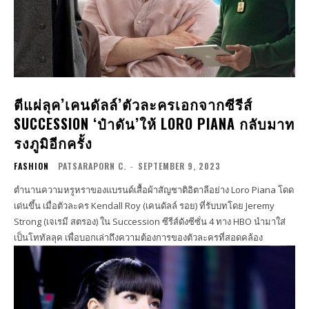
ตีแผ่ลุค’เคนดัลล์’ตัวละครเอกจากซีรีส์
SUCCESSION ‘ป๋าดัน’ให้ LORO PIANA กลับมาท
รงภูมิอีกครั้ง
FASHION
PATSARAPORN C.
-
SEPTEMBER 9, 2023
ตำนานความหรูหราของแบรนด์เสื้อผ้าสัญชาติอิตาลีอย่าง Loro Piana โดด
เด่นขึ้น เมื่อตัวละคร Kendall Roy (เคนดัลล์ รอย) ที่รับบทโดย Jeremy
Strong (เจเรมี สตรอง) ใน Succession ซีรีส์ดังซีซั่น 4 ทาง HBO นำมาใส่
เป็นโททัลลุค เพื่อบอกเล่าถึงความต้องการของตัวละครที่สอดคล้อง