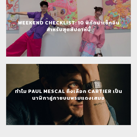
WEEKEND CHECKLIST: 10 พิกัดน่าเช็กอิน
สำหรับสุดสัปดาห์นี้
ทำไม PAUL MESCAL ถึงเลือก CARTIER เป็น
นาฬิกาคู่กายบนพรมแดงเสมอ