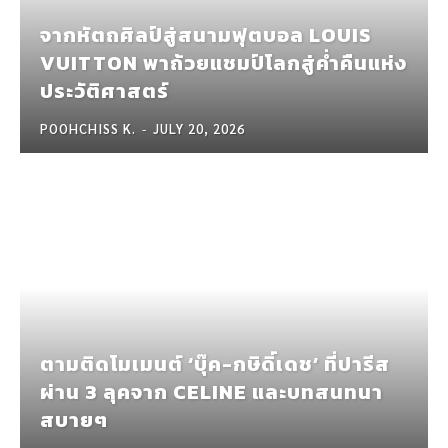
จากหัตถศิลป์สู่สนามฟุตบอล LOUIS
VUITTON พาถ้วยแชมป์โลกสู่ค่ำคืนแห่ง
ประวัติศาสตร์
POOHCHISS K.
-
JULY 20, 2026
ตามติดโมเมนต์ ‘บุ๊ค-กษิดิ์เดช’ ที่ปารีส
ผ่าน 3 ลุคจาก CELINE และบทสนทนา
สบายๆ