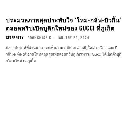
ประมวลภาพสุดประทับใจ ‘ใหม่-กลัฟ-บิวกิ้น’
ตลอดทริปเปิดบูติกใหม่ของ GUCCI ที่ภูเก็ต
CELEBRITY
POOHCHISS K.
-
JANUARY 29, 2024
ปลายสัปดาห์ที่ผ่านมาเราจะเห็นภาพ กลัฟ-คณาวุฒิ, ใหม่-ดาวิกา และ บิ
วกิ้น-พุฒิพงศ์ อวดโททัลลุคสุดเท่ตลอดทริปภูเก็ตเพราะ Gucci ได้เปิดตัวบูติ
กโฉมใหม่ ณ ภูเก็ต