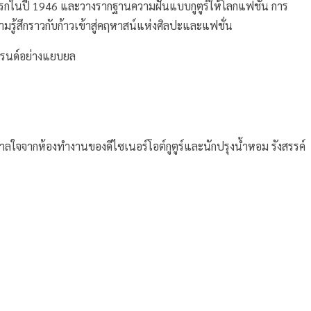
แรกในปี 1946 และวางรากฐานความฝันแบบกูตูร์ให้โลกแฟชั่น การ
รู้สึกราวกับก้าวเข้าสู่คฤหาสน์แห่งศิลปะและแฟชั่น
งแบรนด์อย่างแยบยล
าลใจจากห้องทำงานของดีไซเนอร์โอต์กูตูร์และนักปรุงน้ำหอม รังสรรค์