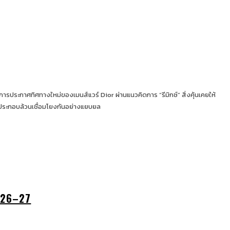
ประกาศทิศทางใหม่ของเมนส์แวร์ Dior ผ่านแนวคิดการ “รีมิกซ์” สิ่งคุ้นเคยให้
งค์ประกอบล้วนเชื่อมโยงกันอย่างแยบยล
026–27