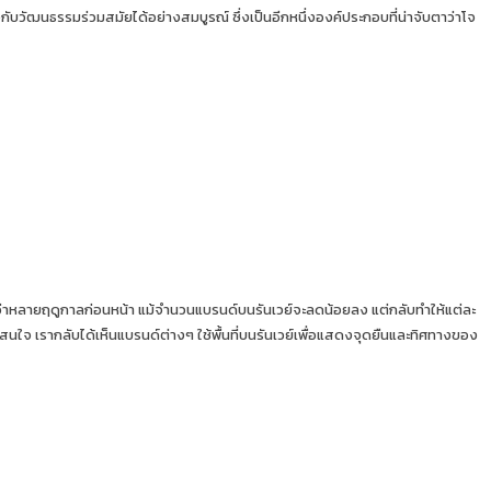
กับวัฒนธรรมร่วมสมัยได้อย่างสมบูรณ์ ซึ่งเป็นอีกหนึ่งองค์ประกอบที่น่าจับตาว่าโจ
าหลายฤดูกาลก่อนหน้า แม้จำนวนแบรนด์บนรันเวย์จะลดน้อยลง แต่กลับทำให้แต่ละ
มสนใจ เรากลับได้เห็นแบรนด์ต่างๆ ใช้พื้นที่บนรันเวย์เพื่อแสดงจุดยืนและทิศทางของ