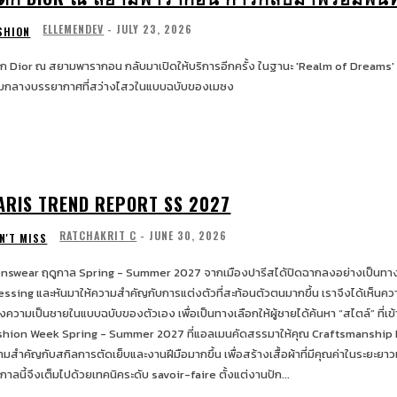
ELLEMENDEV
-
JULY 23, 2026
SHION
ติก Dior ณ สยามพารากอน กลับมาเปิดให้บริการอีกครั้ง ในฐานะ 'Realm of Dreams'
ามกลางบรรยากาศที่สว่างไสวในแบบฉบับของเมซง
ARIS TREND REPORT SS 2027
RATCHAKRIT C
-
JUNE 30, 2026
N'T MISS
nswear ฤดูกาล Spring - Summer 2027 จากเมืองปารีสได้ปิดฉากลงอย่างเป็นทางกา
essing และหันมาให้ความสำคัญกับการแต่งตัวที่สะท้อนตัวตนมากขึ้น เราจึงได้เห็
ความเป็นชายในแบบฉบับของตัวเอง เพื่อเป็นทางเลือกให้ผู้ชายได้ค้นหา “สไตล์” ที่เข้ากับตัวเอง มากกว่าการวิ่ง
n Week Spring - Summer 2027 ที่แอลเมนคัดสรรมาให้คุณ Craftsmanship Details หลังจากกระแสโลโก้และความไฮป์เริ่มจางลง หลายแบรนด์หันกลับมาให้
ามสำคัญกับสกิลการตัดเย็บและงานฝีมือมากขึ้น เพื่อสร้างเสื้อผ้าที่มีคุณค่าในระยะย
กาลนี้จึงเต็มไปด้วยเทคนิคระดับ savoir-faire ตั้งแต่งานปัก...