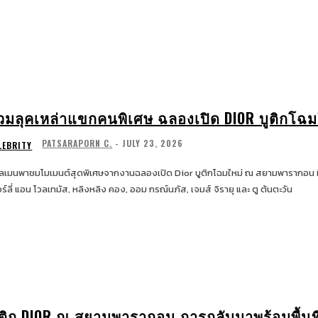
วมลุคเหล่าแขกคนพิเศษ ฉลองเปิด DIOR บูติกโ
PATSARAPORN C.
-
JULY 23, 2026
LEBRITY
ลเมนพาชมโมเมนต์สุดพิเศษจากงานฉลองเปิด Dior บูติกโฉมใหม่ ณ สยามพารากอน 
ร์ลี่ แอน โวลเทมัส, หลิงหลิง คอง, ออม กรณ์นภัส, เจมส์ จิรายุ และ ตู ต้นตะวัน
ูติก DIOR ณ สยามพารากอน การกลับมาพร้อมพื้นที