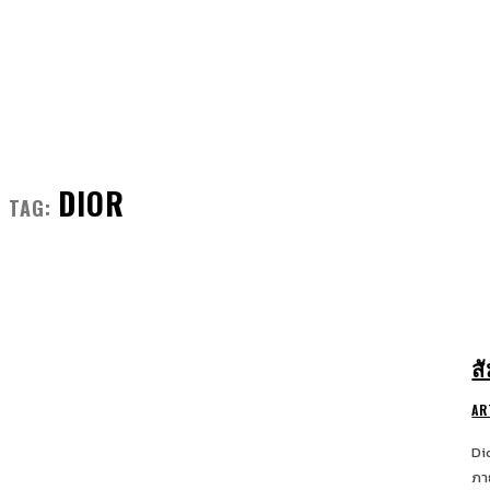
FRONT MAN
FASHION
GROOMING
DIOR
TAG:
ส
AR
Di
ภา