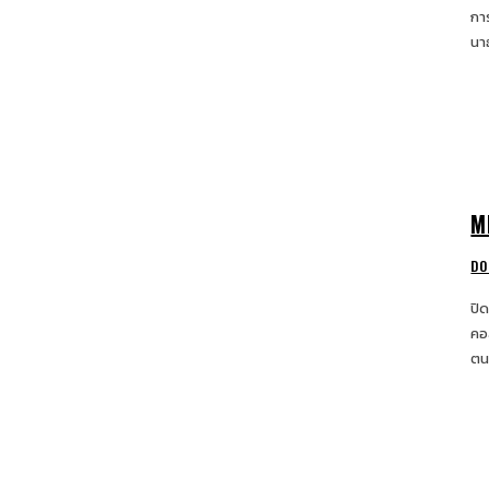
กา
นา
M
DO
ปิ
คอ
ตน