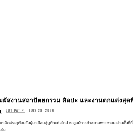
WATCHES & JEWELRY
LIFESTYLE
EXCLUSIV
ัมผัสงานสถาปัตยกรรม ศิลปะ และงานตกแต่งสุดพิ
JUTIPAT P.
-
JULY 29, 2026
T
or เปิดประตูต้อนรับผู้มาเยือนสู่บูติกแห่งใหม่ ณ ศูนย์การค้าสยามพารากอน ผ่านพื้นที
ยใน