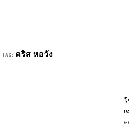
FRONT MAN
FASHION
GROOMING
คริส หอวัง
TAG:
โ
FA
เผ