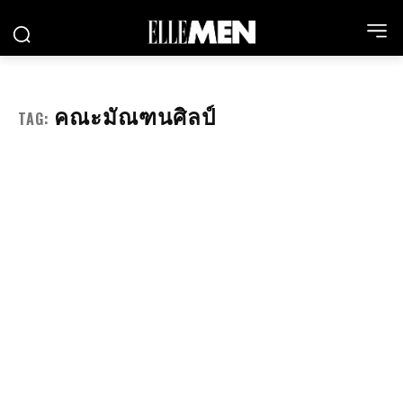
คณะมัณฑนศิลป์
TAG: