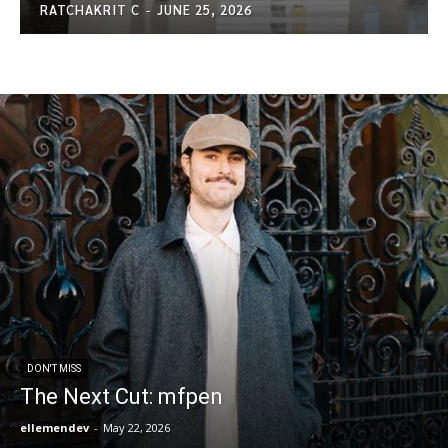
RATCHAKRIT C
-
JUNE 25, 2026
DON'T MISS
The Next Cut: mfpen
ellemendev
-
May 22, 2026