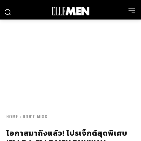
HOME
DON'T MISS
โอกาสมาถึงแล้ว! โปรเจ็กต์สุดพิเศษ