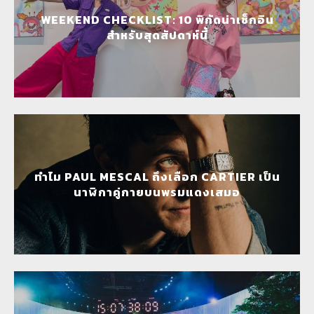
WEEKEND CHECKLIST: 10 พิกัดน่าเช็กอิน
สำหรับสุดสัปดาห์นี้
ทำไม PAUL MESCAL ถึงเลือก CARTIER เป็น
นาฬิกาคู่กายบนพรมแดงเสมอ