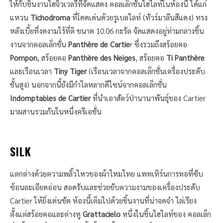
ให้กับชิ้นงานไฮจิวเวลรีที่จัดแสดง คอลเล็กชั่นไฮไลท์ในห้องนี้ ได้แก่
แหวน
Tichodroma
ที่โดดเด่นด้วยรูเบลไลท์ (ทัวร์มาลีนสีแดง) ทรง
หลังเบี้ยที่งดงามไร้ที่ติ ขนาด 10.06 กะรัต จัดแสดงอยู่ท่ามกลางชิ้น
งานจากคอลเล็กชั่น
Panthère de Cartie
r ซึ่งรวมถึงสร้อยคอ
Pompon
, สร้อยคอ
Panthère des Neiges
, สร้อยคอ
Ti Panthère
และเรือนเวลา
Tiny Tiger
(เรือนเวลาจากคอลเล็กชั่นเครื่องประดับ
ชั้นสูง) นอกจากนี้ยังมีกำไลหลากดีไซน์จากคอลเล็กชั่น
Indomptables de Cartier
ที่นำเอาสัตว์ป่านานาพันธุ์ของ Cartier
มาผสานรวมกันในหนึ่งครีเอชั่น
SILK
แตกต่างด้วยความพลิ้วไหวของผ้าไหมไทย แพทเทิร์นการทอที่ซับ
ซ้อนละเอียดอ่อน สอดรับและช่วยขับความงามของเครื่องประดับ
Cartier ให้ยิ่งเด่นชัด ห้องนี้เต็มไปด้วยชิ้นงานที่น่าจดจำ ไล่เรียง
ตั้งแต่สร้อยคอและต่างหู
Grattacielo
หนึ่งในชิ้นไฮไลท์ของ คอลเล็ก