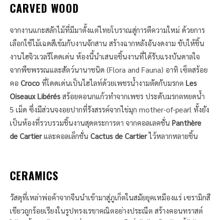
CARVED WOOD
จากงานแกะสลักไม้ที่มีมาตั้งแต่ไทยโบราณสู่การตีความใหม่ ด้วยการ
เลือกใช้ไม้เฉดสีเข้มกับงานจักสาน สร้างฉากหลังอันงดงาม ขับให้ชิ้น
งานไฮจิวเวลรีโดดเด่น ห้องนี้นำเสนอชิ้นงานที่ได้รับแรงบันดาลใจ
จากพืชพรรณและสัตว์นานาชนิด (Flora and Fauna) อาทิ เซ็ตสร้อย
คอ
Croco
ที่โดดเด่นเป็นไฮไลท์ด้วยเพชรน้ำงามตัดกับมรกต
Les
Oiseaux Libérés
สร้อยคอนกแก้วทำจากเพชร ประดับมรกตหยดน้ำ
5 เม็ด ซึ่งมีส่วนจงอยปากที่รังสรรค์จากไข่มุก mother-of-pearl ทั้งยัง
เป็นห้องที่รวบรวมชิ้นงานสุดตระการตา จากคอลเลคชั่น
Panthère
de Cartier
และคอลเล็กชั่น
Cactus de Cartier
ไว้หลากหลายชิ้น
CERAMICS
วัสดุที่เหล่าพ่อค้าจากจีนนำเข้ามาสู่ภูเก็ตในสมัยยุคเหมืองแร่ เซรามิกสี
เขียวถูกร้อยเรียงในรูปทรงเรขาคณิตอย่างประณีต สร้างคอนทราสต์