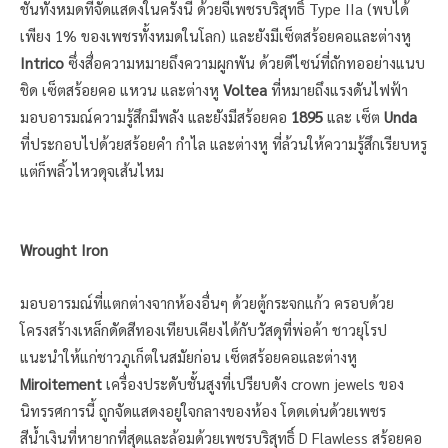
ชั่นทั้งหมดที่จัดแสดงในครั้งนี้ ด้วยจี้เพชรบริสุทธิ์ Type IIa (พบได้
เพียง 1% ของเพชรทั้งหมดในโลก) และยังมีเซ็ตสร้อยคอและต่างหู
Intrico
ซึ่งสื่อความหมายถึงความผูกพัน ด้วยดีไซน์ที่ถักทออย่างแนบ
ชิด เซ็ตสร้อยคอ แหวน และต่างหู
Voltea
ที่หมายถึงแรงดันไฟฟ้า
มอบอารมณ์ความรู้สึกมีพลัง และยังมีสร้อยคอ
1895
และ เซ็ต
Unda
ที่ประกอบไปด้วยสร้อยคำ กำไล และต่างหู ที่ล้วนให้ความรู้สึกเรียบหรู
แต่ก็พลิ้วไหวดุจเส้นไหม
Wrought Iron
มอบอารมณ์ที่แตกต่างจากห้องอื่นๆ ด้วยตู้กระจกแก้ว ครอบด้วย
โครงสร้างเหล็กดัดสีทองเทียบเคียงได้กับวัสดุที่พ่อค้า ชาวยุโรป
แนะนำให้แก่ชาวภูเก็ตในสมัยก่อน เซ็ตสร้อยคอและต่างหู
Miroitement
เครื่องประดับชั้นสูงที่เปรียบดัง crown jewels ของ
นิทรรศการนี้ ถูกจัดแสดงอยู่ใจกลางของห้อง โดดเด่นด้วยเพชร
สีน้ำเงินที่หายากที่สุดและล้อมด้วยเพชรบริสุทธิ์ D Flawless สร้อยคอ