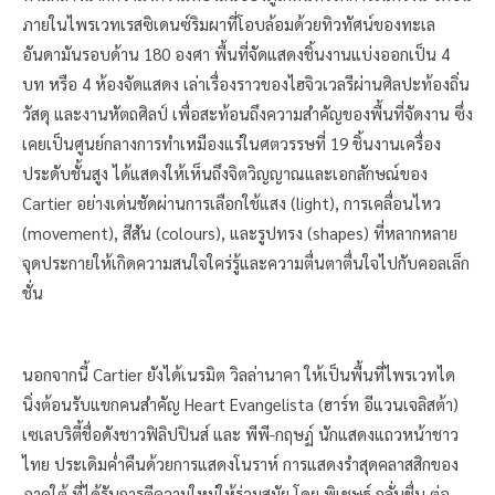
ภายในไพรเวทเรสซิเดนซ์ริมผาที่โอบล้อมด้วยทิวทัศน์ของทะเล
อันดามันรอบด้าน 180 องศา พื้นที่จัดแสดงชิ้นงานแบ่งออกเป็น 4
บท หรือ 4 ห้องจัดแสดง เล่าเรื่องราวของไฮจิวเวลรีผ่านศิลปะท้องถิ่น
วัสดุ และงานหัตถศิลป์ เพื่อสะท้อนถึงความสำคัญของพื้นที่จัดงาน ซึ่ง
เคยเป็นศูนย์กลางการทำเหมืองแร่ในศตวรรษที่ 19 ชิ้นงานเครื่อง
ประดับชั้นสูง ได้แสดงให้เห็นถึงจิตวิญญาณและเอกลักษณ์ของ
Cartier อย่างเด่นชัดผ่านการเลือกใช้แสง (light), การเคลื่อนไหว
(movement), สีสัน (colours), และรูปทรง (shapes) ที่หลากหลาย
จุดประกายให้เกิดความสนใจใคร่รู้และความตื่นตาตื่นใจไปกับคอลเล็ก
ชั่น
นอกจากนี้ Cartier ยังได้เนรมิต วิลล่านาคา ให้เป็นพื้นที่ไพรเวทได
นิ่งต้อนรับแขกคนสำคัญ Heart Evangelista (ฮาร์ท อีแวนเจลิสต้า)
เซเลบริตี้ชื่อดังชาวฟิลิปปินส์ และ พีพี-กฤษฏ์ นักแสดงแถวหน้าชาว
ไทย ประเดิมค่ำคืนด้วยการแสดงโนราห์ การแสดงรำสุดคลาสสิกของ
ภาคใต้ ที่ได้รับการตีความใหม่ให้ร่วมสมัย โดย พิเชษฐ์ กลั่นชื่น ต่อ