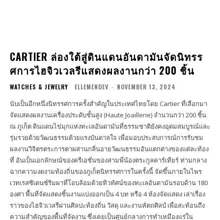
CARTIER ล่องใต้สู่ดินแดนอันดามันจัดนิทรร
ศการไฮจิวเวลรีแสดงผลงานกว่า 200 ชิ้น
WATCHES & JEWELRY
ELLEMENDEV
-
NOVEMBER 13, 2024
นับเป็นอีกหนึ่งนิทรรศการครั้งสำคัญในประเทศไทยโดย Cartier ที่เลือกมา
จัดแสดงผลงานเครื่องประดับชั้นสูง (Haute Joaillerie) จำนวนกว่า 200 ชิ้น
ณ ภูเก็ต ดินแดนไข่มุกแห่งทะเลอันดามันที่ธรรมชาติยังคงอุดมสมบูรณ์และ
รุ่มรวยด้วยวัฒนธรรมด้วยแรงบันดาลใจ เพื่อมอบประสบการณ์การรับชม
ผลงานวิจิตรตระการตาผสานกลิ่นอายวัฒนธรรมอันแตกต่างของแต่ละท้อง
ที่ อันเป็นเอกลักษณ์ของครีเอชั่นของสามพี่น้องตระกูลคาร์เทียร์ ท่ามกลาง
ฉากความงดงามท้องถิ่นของภูเก็ตนิทรรศการในครั้งนี้ จัดขึ้นภายในไพร
เวทเรสซิเดนซ์ริมผาที่โอบล้อมด้วยทิวทัศน์ของทะเลอันดามันรอบด้าน 180
องศา พื้นที่จัดแสดงชิ้นงานแบ่งออกเป็น 4 บท หรือ 4 ห้องจัดแสดง เล่าเรื่อง
ราวของไฮจิวเวลรีผ่านศิลปะท้องถิ่น วัสดุ และงานหัตถศิลป์ เพื่อสะท้อนถึง
ความสำคัญของพื้นที่จัดงาน ซึ่งเคยเป็นศูนย์กลางการทำเหมืองแร่ใน