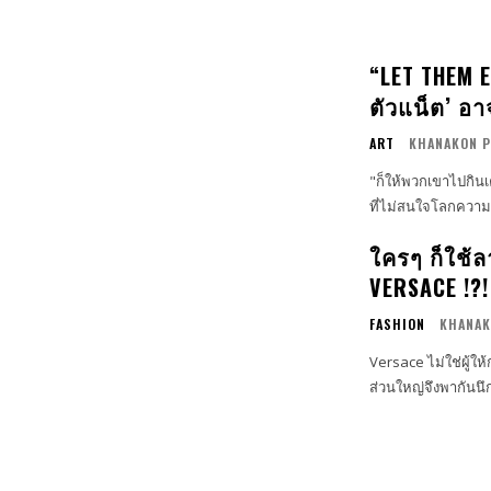
“LET THEM E
ตัวแน็ต’ อา
ART
KHANAKON 
"ก็ให้พวกเขาไปกินเ
ที่ไม่สนใจโลกความ
ใครๆ ก็ใช้
VERSACE !?!
FASHION
KHANAK
Versace ไม่ใช่ผู้ใ
ส่วนใหญ่จึงพากันนึ