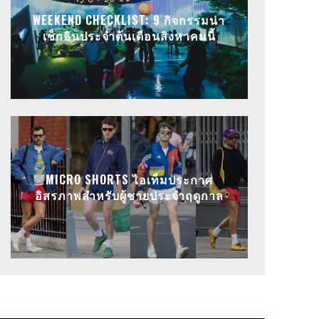
WEEKEND CHECKLIST: 9 กิจกรรมน่า
เช็กอินประจำต้นเดือนสิงหาคมนี้
MICRO SHORTS ไอเท็มประกาศ
อิสรภาพสำหรับผู้ชายประจำฤดูกาล