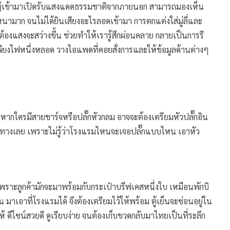
หญ่เข้ามาเปิดรับแสงแดดธรรมชาติจากภายนอก สามารถมองเห็น
ามาก จนไม่ได้ยินเสียงอะไรลอดเข้ามา การตกแต่งใส่มู่ลี่และ
่อต้องแสงจะสว่างขึ้น ช่วยทำให้เรารู้สึกผ่อนคลาย กลายเป็นการรี
พียงไฟหนึ่งหลอด วางไอแพดที่คอยสั่งการและให้ข้อมูลด้านต่างๆ
หากใครมีสายชาร์จหรือปลั๊กหัวกลม อาจจะต้องเตรียมหัวปลั๊กอิน
นทางเลย เพราะไม่รู้ว่าโรงแรมไหนจะเจอปลั๊กแบบไหน เอาหัว
เพราะลูกค้ามักจะมาพร้อมกับกระเป๋าบรีฟเคสหนึ่งใบ เหมือนพักบิ
 มาเอาที่โรงแรมได้ จึงต้องเตรียมไว้ให้พร้อม ตู้เย็นจะซ่อนอยู่ใน
ๆ ให้ ดีไซน์สวยดี ดูเรียบง่าย จนต้องเก็บขวดกลับมาไทยเป็นที่ระลึก