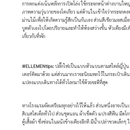
การตกแต่งเน้นหลักการเปิดโล่ง ใช้กระจกหน้าต่างบานใ
ภาพความวุ่นวายของโตเกียว แต่ด้านในเข้าใจว่ากระจกคงหน
ม่านไม้เพื่อให้เกิดความรู้สึกเป็นกันเอง ส่วนสีเขียวมอสเมื
บูตตัวเองไปโดยปริยายและทำให้ห้องสว่างขึ้น หัวเตียงมีเ
เกี่ยวกับที่พัก
#ELLEMENtips:
ปลั๊กไฟเป็นแบบหัวแบนตามสไตล์ญี่ปุ่น 
เตอร์ติดมาด้วย แต่ส่วนมากเราจะนิยมพกไว้ในกระเป๋าเดิ
แปลงแบบเดินทางได้ทั่วโลกมาใช้ด้วยจะดีที่สุด
ทางโรงแรมจัดเตรียมทุกอย่างไว้ให้แล้ว ส่วนหนึ่งอาจเป็น
สิเนสโฮเต็ลทั่วไป ส่วนชุดนอน ผ้าเช็ดตัว แปรงสีฟัน มีดโกน
ตู้เสื้อผ้า ซึ่งซ่อนในผนังข้างเตียงอีกที มีน้ำเปล่าขวดเล็ก