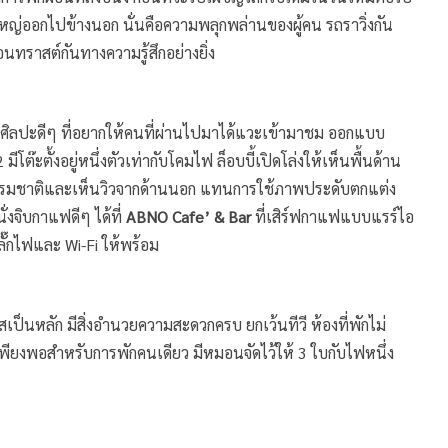
่ออกไปข้างนอก นั่นคือความพลุกพล่านของผู้คน รถราวิ่งกัน
นทราสต์กันทางความรู้สึกอย่างยิ่ง
นศิลปะดีๆ ที่อยากให้คนที่ผ่านไปมาได้แวะเข้ามาชม ออกแบบ
ต๊ะตั้งอยู่หนึ่งตัวเท่ากับโคมไฟ ล็อบบี้เปิดโล่งให้เห็นพื้นด้าน
สงธรรมชาติและเห็นวิวจากด้านนอก แทนการใช้ภาพประดับตกแต่ง
ั่งจิบกาแฟดีๆ ได้ที่
ABNO Cafe’ & Bar
ที่เสิร์ฟกาแฟแบบแรร์ไอ
ลั๊กไฟและ Wi-Fi ให้พร้อม
เป็นหลัก มีสิ่งอำนวยความสะดวกครบ ยกเว้นทีวี ห้องที่พักไม่
เพียงพอสำหรับการพักคนเดียว มีหมอนจัดไว้ให้ 3 ใบกับไฟหนึ่ง