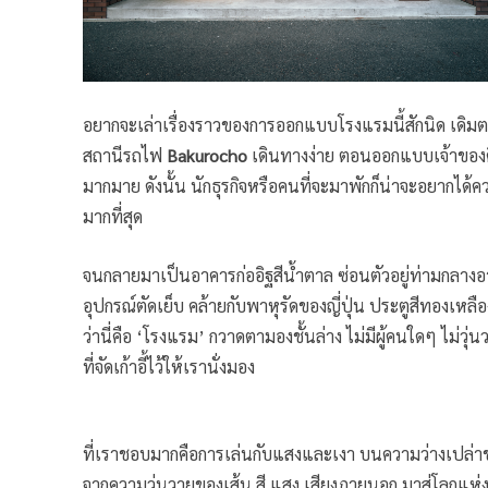
อยากจะเล่าเรื่องราวของการออกแบบโรงแรมนี้สักนิด เดิมตรงน
สถานีรถไฟ
Bakurocho
เดินทางง่าย ตอนออกแบบเจ้าของคิดว
มากมาย ดังนั้น นักธุรกิจหรือคนที่จะมาพักก็น่าจะอยากได้
มากที่สุด
จนกลายมาเป็นอาคารก่ออิฐสีน้ำตาล ซ่อนตัวอยู่ท่ามกลาง
อุปกรณ์ตัดเย็บ คล้ายกับพาหุรัดของญี่ปุ่น ประตูสีทองเหลือ
ว่านี่คือ ‘โรงแรม’ กวาดตามองชั้นล่าง ไม่มีผู้คนใดๆ ไม่ว
ที่จัดเก้าอี้ไว้ให้เรานั่งมอง
ที่เราชอบมากคือการเล่นกับแสงและเงา บนความว่างเปล่าของ
จากความวุ่นวายของเส้น สี แสง เสียงภายนอก มาสู่โลกแห่ง