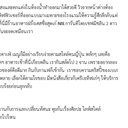
ัดแสงและตกแต่งในห้องน้ำทำออกมาได้สวยดี วิวจากหน้าต่างห้อง
ดิฟฟิวเซอร์ที่ออกแบบมาเฉพาะของโรงแรมให้ความรู้สึกลึกลับแต่
ี่มีร้านอาหารฝรั่งเศสชื่อสุดเก๋
Nôl
การันตีโดยเชฟมิชลิน 2 ดาว
นั้นจะอดเหมือนเรา
ะคาเฟ่ เมนูก็มีอย่างเรียบง่ายตามสไตล์คนญี่ปุ่น หลักๆ เลยคือ
ลฯ อาหารเช้าที่นี่เกือบคลีน เรากินสลัดไป 2 จาน เพราะอยากลอง
ครัวซองต์คือดีมาก กินกับกาแฟก็เข้ากัน เราชอบความคริสปี้ของเบเก
ากหลาย เลือกได้ตามใจชอบ มีหนังสือเกี่ยวกับครีเอทีฟเก๋ๆ ให้บริการ
ยบร้อยก่อนลุกกลับ
นานกับการแลกเปลี่ยนทัศนะ คุยกันเรื่องศิลปะ ไลฟ์สไตล์
ออกไปไหน