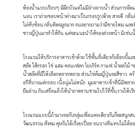
ห้องน้ำแบบเรียบๆ มีฝักบัวแต่ไม่มีอ่างอาบน้ำ ส่วนการจ
นอน เราถ่ายขอบหน้าต่างมาเป็นกรอบรูปด้วย สวยดี กลิ่น
ไม่ซับซ้อน กลิ่นติดจมูกมาก จนอยากถามว่ามีขายไหม และที่น
ชาวญี่ปุ่นมาทำให้กิน แต่จะแนะนำให้จองล่วงหน้า มิเช่น
โรงแรมให้บริการอาหารเช้าด้วย ใช้พื้นที่เดียวกับล็อบบี้แล
สลัด ไส้กรอก ไข่ แฮม คอนเฟลก โยเกิร์ต กาแฟ น้ำผลไม้ ฯ
น้ำสลัดที่มีให้เลือกหลากหลาย ส่วนไข่ต้มญี่ปุ่นจะสีขาว 
อรีที่บางแต่กรอบ เนื้อนุ่มไม่หนัก มุมอาหารเช้าที่นี่มีหล
ยืมอ่าน กินเสร็จแล้วให้นำถาดจานชามไปไว้ที่ชั้นวางให้เรี
โรงแรมแบบนี้ถ้ามาเจอกับกลุ่มเพื่อนคอเดียวกันก็จะสนุกส
วัฒนธรรม สังคม คุยกันได้เรื่อยเปื่อย จนบางทีแทบไม่ได้