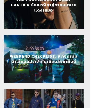
CARTIER เป็นนาฬิกาคู่กายบนพรม
แดงเสมอ
WEEKEND CHECKLIST: 9 กิจกรรม
น่าเช็กอินประจำต้นเดือนสิงหาคมนี้