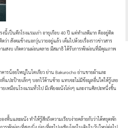
ี้เป็นตึกโรงแรมเก่า อายุเกือบ 40 ปี แต่ทำเลดีมาก คืออยู่ติด
่า สังคมข้างนอกวุ่นวายอยู่แล้ว เต็มไปด้วยเรื่องราวข่าวสาร
ความสงบ เกิดความผ่อนคลาย มีสมาธิ ได้รับการพักผ่อนที่มีคุณภาพ
อาคารน้อยใหญ่ในโตเกียว ย่าน Bakurocho ย่านขายผ้าและ
งที่แปะป้ายเล็กๆ บอกไว้ด้านซ้าย แทบจะไม่มีข้อมูลอื่นใดให้รู้เลย
ุ่นวายเหมือนโรงแรมทั่วไป มีเพียงผนังโล่งๆ และงานศิลปะหนึ่งชิ้น
พื้นและผนัง ทำให้รู้สึกถึงความเรียบง่ายคล้ายกับว่าได้หยุดพัก
การพักผ่อนที่สงบนิ่ง ก่อนที่จะไปเผชิญโลกใบเดิมในวันใหม่ต่อไป