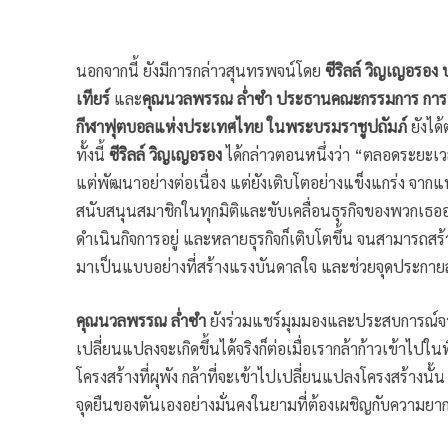
นอกจากนี้ ยังมีการกล่าวสุนทรพจน์โดย
ซีริลล์ วิญเญอรอง
เทียร์
และ
คุณนวลพรรณ ล่ำซำ ประธานคณะกรรมการ การ
กีฬาฟุตบอลแห่งประเทศไทย ในพระบรมราชูปถัมภ์
ยังได
ทั้งนี้
ซีริลล์ วิญเญอรอง
ได้กล่าวตอนหนึ่งว่า “ตลอดระยะเวล
แต่พัฒนาอย่างต่อเนื่อง แต่ยังเติบโตอย่างแข็งแกร่ง จาก
สนับสนุนสมาชิกในทุกมิติและขับเคลื่อนธุรกิจของพวกเธออย่
ดำเนินกิจการอยู่ และหลายธุรกิจก็เติบโตขึ้น จนสามารถส
มาเป็นแบบอย่างที่สร้างแรงบันดาลใจ และช่วยจุดประกายส่
คุณนวลพรรณ ล่ำซำ
ยังร่วมแชร์มุมมองและประสบการณ์จาก
เปลี่ยนแปลงจะเกิดขึ้นได้จริงก็ต่อเมื่อเรากล้าก้าวเข้าไปในพ
โครงสร้างที่ผุพัง กล้าที่จะเข้าไปเปลี่ยนแปลงโครงสร้างนั
จุดยืนของตันเองอย่างมั่นคงในยามที่ต้องเผชิญกับความย