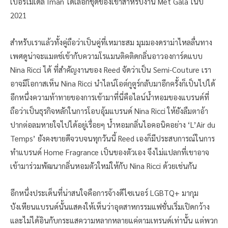
เปอร์โมเดล Iman ได้เลือกชุดของเขาสำหรับงาน Met Gala ในปี
2021
สำหรับเราแล้วทั้งคู่ถือว่าเป็นคู่ที่เหมาะสม มุมมองดราม่าไหลลื่นทาง
เพศดูน่าจะแมตช์เข้ากับความโรแมนติคติดกลิ่นอาวองการ์ดแบบ
Nina Ricci ได้ ที่สำคัญงานของ Reed จัดว่าเป็น Semi-Couture เรา
อาจมีโอกาสเห็น Nina Ricci นำไลน์โอต์กูตูร์กลับมาอีกครั้งก็เป็นไปได้
อีกหนึ่งความท้าทายของการเข้ามาที่นี่คือไลน์น้ำหอมของแบรนด์ที่
ถือว่าเป็นธุรกิจหลักในการโอบอุ้มแบรนด์ Nina Ricci ให้ยังลืมตาอ้า
ปากต่อลมหายใจไปได้อยู่เรื่อยๆ น้ำหอมกลิ่นไอคอนิคอย่าง ‘L’Air du
Temps’ ยังคงขายดีจวบจนทุกวันนี้ Reed เองก็มีประสบการณ์ในการ
ทำแบรนด์ Home Fragrance เป็นของตัวเอง จึงไม่แปลกที่เขาอาจ
เข้ามาร่วมพัฒนากลิ่นหอมตัวใหม่ให้กับ Nina Ricci ด้วยเช่นกัน
อีกหนึ่งประเด็นที่น่าสนใจคือการจ้างดีไซเนอร์ LGBTQ+ มากุม
บังเหียนแบรนด์นั้นแสดงให้เห็นว่าอุตสาหกรรมแฟชั่นเริ่มเปิดกว้าง
และไม่ได้อินกับกระแสความหลากหลายแค่ตามเทรนด์เท่านั้น แต่พวก