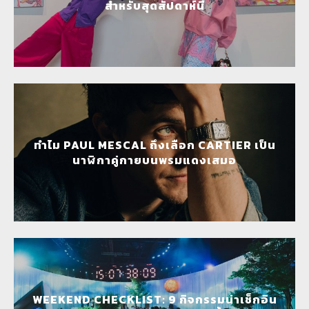
สำหรับสุดสัปดาห์นี้
ทำไม PAUL MESCAL ถึงเลือก CARTIER เป็น
นาฬิกาคู่กายบนพรมแดงเสมอ
WEEKEND CHECKLIST: 9 กิจกรรมน่าเช็กอิน