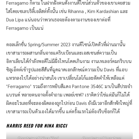
Ferragamo ก็ตาม ในฝากฝั่งคนดังงานดีไซน์ส่วนตัวของเขาเคยสวม
ใส่โดยเซเลบริตี้เอลิสต์ทั้งนั้น เช่น Rihanna , Kim Kardashian และ
Dua Lipa แน่นอนว่าพวกเธอจะต้องตามงานของเขาต่อที่
Ferragamo เป็นแน่
คอลเล็กชั่น Spring/Summer 2023 งานดีไซน์เปิดตัวที่ผ่านมานั้น
เขาสามารถผสานกลิ่นอายแคริบเบียนและเอสเซนส์ความเป็น
อิตาเลียนได้กำลังพอดีไม่มีฝั่งไหนโดดเกินงาม งานเทเลอร์คมกริบบน
ซิลูเอ็ตต์เข้ารูปและสีสันที่ฉูดฉาดเอกลักษณ์ความเป็น Davis ที่แอบ
แทรกลงไปได้อย่างน่าสนใจ เขาเปลี่ยนโลโก้และตัดคำให้เหลือแค่
‘Ferragamo’ รวมถึงการหยิบสีแดง Pantone 3546C มาเป็นสีประจำ
แบรนด์ หลายคนอาจตั้งคำถาม เพลย์เซฟ? เราคิดว่าใช่แต่มันก็ไม่ได้
ผิดอะไรเลยที่จะลองผิดลองถูกไปก่อน Davis ยังมีเวลาอีกสักพักใหญ่ที่
เขาสามารถเป็นตัวเองได้มากขึ้น แค่ครั้งแรกไม่ต้องรีบช็อกก็ได้
HARRIS REED FOR NINA RICCI
Courtesy of Nina Ricci
Courtesy of Imaxtree