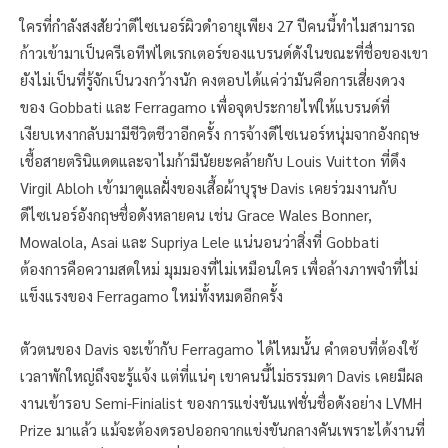
ใครที่กำลังสงสัยว่าดีไซเนอร์ผิวดำอายุเพียง 27 ปีคนนี้ทำไมสามารถ
ก้าวเข้ามาเป็นครีเอทีฟไดเรกเตอร์ของแบรนด์ดังในขณะที่ชื่อของเขา
ยังไม่เป็นที่รู้จักเป็นวงกว้างนัก คงตอบได้แค่ว่ามันคือการเสี่ยงดวง
ของ Gobbati และ Ferragamo เพื่อจุดประกายไฟให้แบรนด์ที่
เงียบเหงากลับมามีชีวิตชีวาอีกครั้ง การจ้างดีไซเนอร์หนุ่มจากอังกฤษ
เชื้อสายตรินิแดดและจาไมก้ามีนัยยะคล้ายกับ Louis Vuitton ที่ดึง
Virgil Abloh เข้ามาดูแลฝั่งของเสื้อผ้าบุรุษ Davis เคยร่วมงานกับ
ดีไซเนอร์อังกฤษชื่อดังหลายคน เช่น Grace Wales Bonner,
Mowalola, Asai และ Supriya Lele แน่นอนว่าสิ่งที่ Gobbati
ต้องการคือความสดใหม่ มุมมองที่ไม่เหมือนใคร เพื่อล้างภาพจำที่ไม่
แข็งแรงของ Ferragamo ใหม่ทั้งหมดอีกครั้ง
ตัวตนของ Davis จะเข้ากับ Ferragamo ได้ไหมนั้น คำตอบที่ต้องใช้
เวลาพักใหญ่ถึงจะรู้แจ้ง แต่ที่แน่ๆ เขาคนนี้ไม่ธรรมดา Davis เคยมีผล
งานเข้ารอบ Semi-Finialist ของการแข่งขันแฟชั่นชื่อดังอย่าง LVMH
Prize มาแล้ว แม้จะต้องดรอปออกจากแข่งขันกลางคันเพราะได้งานที่