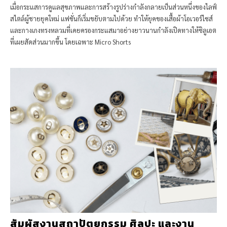
เมื่อกระแสการดูแลสุขภาพและการสร้างรูปร่างกำลังกลายเป็นส่วนหนึ่งของไลฟ์
สไตล์ผู้ชายยุคใหม่ แฟชั่นก็เริ่มขยับตามไปด้วย ทำให้ยุคของเสื้อผ้าโอเวอร์ไซส์
และกางเกงทรงหลวมที่เคยครองกระแสมาอย่างยาวนานกำลังเปิดทางให้ซิลูเอต
ที่เผยสัดส่วนมากขึ้น โดยเฉพาะ Micro Shorts
สัมผัสงานสถาปัตยกรรม ศิลปะ และงาน