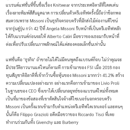
แบรนด์แฟชั่นที่ขึ้นชื่อเรื่อง Knitwear จากประเทศอิตาลีที่โดดเด่น
เรื่องลายพิมพ์สีสันฉูดฉาด การเปลี่ยนตัวครีเอทีฟครั้งนี้ถือว่าช็อกพอ
สมควรเพราะ Missoni เป็นธุรกิจครอบครัวที่มักส่งไม้ต่องานดีไซน์
จากรุ่นสู่รุ่น กว่า 42 ปีที่ Angela Missoni รับหน้าที่เป็นครีเอทีฟหลัก
ให้กับแบรนด์ก่อนจะให้ Alberto Caliri มือขวาของเธอมารับหน้าที่
ต่อเพื่อปรับเปลี่ยนภาพลักษณ์ได้แค่สองคอลเล็กชั่นเท่านั้น
แฟชั่นคือ ‘ธุรกิจ’ ถ้าขายไม่ได้ไม่มีคนพูดถึงแบรนด์ก็จบ ไม่ว่าคุณจะ
มีประวัติยาวนานแค่ไหนก็ตามที การเข้ามาของ FSI เมื่อ 2018 กอง
ทุนสัญชาติอิลาตีที่เข้ากว้านซื้อหุ้นของ Missoni มากกว่า 41.2% สร้าง
ความเปลี่ยนแปลงอย่างมาก อย่างแรกคือการเข้ามาของ Livio Proli
ในฐานะของ CEO ซึ่งเขาได้เปลี่ยนกลยุทธ์ของแบรนด์ใหม่ทั้งหมด
เป็นที่มาของข้อสองที่เขาตัดสินใจจ้างดีไซเนอร์นอกครอบครัว
Missoni เป็นครั้งแรกเข้ามารับตำแหน่งครีเอทีฟไดเรกเตอร์ และคนๆ
นั้นก็คือ Filippo Grazioli อดีตมือขวาของ Riccardo Tisci ที่เคย
ทำงานร่วมกันทั้ง Givenchy และ Burberry