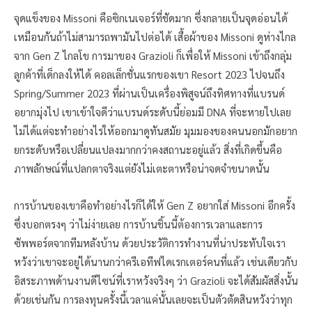
จุดแข็งของ Missoni คือซิกเนเจอร์ที่ชัดมาก ซึ่งกลายเป็นจุดอ่อนได้
เหมือนกันถ้าไม่สามารถพามันไปต่อได้ เสื้อผ้าของ Missoni ดูห่างไกล
จาก Gen Z ไกลโข การมาของ Grazioli ก็เพื่อให้ Missoni เข้าถึงกลุ่ม
ลูกค้าที่เด็กลงให้ได้ คอลเล็กชั่นแรกของเขา Resort 2023 ไปจนถึง
Spring/Summer 2023 ที่ผ่านเป็นเครื่องพิสูจน์ถึงทิศทางที่แบรนด์
อยากมุ่งไป เขาเข้าใจดีว่าแบรนด์ระดับนี้ย่อมมี DNA ที่จะหายไปเลย
ไม่ได้แต่จะทำอย่างไรให้ออกมาดูทันสมัย มุมมองของคนนอกมักอยาก
ยกระดับหรือเปลี่ยนแปลงมากกว่าคงสถานะอยู่แล้ว สิ่งที่เกิดขึ้นคือ
ภาพลักษณ์ที่แปลกตาจริงแต่ยังไม่เตะตาหรือน่าจดจำขนาดนั้น
การบ้านของเขาคือทำอย่างไรก็ได้ให้ Gen Z อยากใส่ Missoni อีกครั้ง
ซึ่งบอกตรงๆ ว่าไม่ง่ายเลย การบ้านชิ้นนี้ต้องการเวลาและการ
ซัพพอร์ตจากทีมหลังบ้าน ด้วยประวัติการทำงานที่น่าประทับใจเรา
หวังว่าเขาจะอยู่ได้นานกว่าครีเอทีฟไดเรกเตอร์คนที่แล้ว เช่นเดียวกับ
อิสระภาพด้านงานดีไซน์ที่เราหวังจริงๆ ว่า Grazioli จะได้สัมผัสสิ่งนั้น
ด้วยเช่นกัน การลงทุนครั้งนี้เวลาแค่นั้นเลยจะเป็นตัวตัดสินหวังว่าทุก