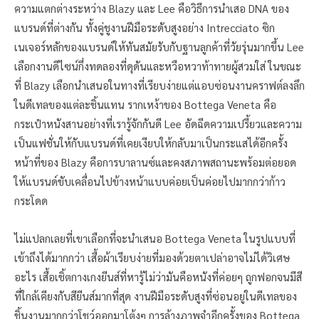
ความแตกต่างระหว่าง Blazy และ Lee คือวิธีการนำเสอ DNA ของ
แบรนด์ที่ต่างกัน ทั้งคู่ชูงานฝีมือระดับสูงอย่าง Intrecciato ซิก
เนเจอร์หลักของแบรนด์ให้ทันสมัยรับกับฐานลูกค้าที่วัยรุ่นมากขึ้น Lee
เลือกงานดีไซน์กึ่งทดลองที่ดุดันและหวือหวาท้าทายผู้สวมใส่ ในขณะ
ที่ Blazy เลือกนำเสนอในทางที่เรียบง่ายแต่แอบซ่อนงานคราฟต์ลงลึก
ในดีเทลของแต่ละชิ้นแทน รากเหง้าของ Bottega Veneta คือ
กระเป๋าหนังสานอย่างที่เรารู้จักกันดี Lee อัดฉีดความเปรี้ยวและความ
เป็นแฟชั่นให้กับแบรนด์ที่เคยเงียบให้กลับมาเป็นกระแสได้อีกครั้ง
หน้าที่ของ Blazy คือการบาลานซ์และคงสภาพสถานะพร้อมต่อยอด
ให้แบรนด์ขับเคลื่อนไปข้างหน้าแบบค่อยเป็นค่อยไปมากกว่าก้าว
กระโดด
ไม่แปลกเลยที่เขาเลือกที่จะนำเสนอ Bottega Veneta ในรูปแบบที่
เข้าถึงได้มากกว่า เสื้อผ้าเรียบง่ายที่มองด้วยตาเปล่าอาจไม่ได้วิเศษ
อะไร เสื้อเชิ้ตกางเกงยีนส์ที่หารู้ไม่ว่ามันคือหนังที่ค่อยๆ ถูกฟอกจนมีสี
ที่ใกล้เคียงกับสียีนส์มากที่สุด งานฝีมือระดับสูงที่ซ่อนอยู่ในดีเทลของ
ชิ้นงานมากกว่าโชว์ออกมาโต้งๆ การล้างภาพจำอีกครั้งของ Bottega