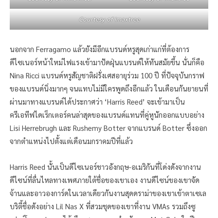
Courtesy of Imaxtree
นอกจาก Ferragamo แล้วยังมีอีกแบรนด์หรูสุดเก่าแก่ที่ต้องการ
ดีไซเนอร์หน้าใหม่ไฟแรงเข้ามาปัดฝุ่นแบรนด์ให้ทันสมัยขึ้น นั่นก็คือ
Nina Ricci แบรนด์หรูสัญชาติฝรั่งเศสอายุร่วม 100 ปี ที่ปัจจุบันกราฟ
ของแบรนด์นิ่งมากๆ จนแทบไม่มีใครพูดถึงอีกแล้ว ในเดือนกันยายนที่
ผ่านมาทางแบรนด์ได้ประกาศว่า ‘Harris Reed’ จะเข้ามาเป็น
ครีเอทีฟไดเร็กเตอร์คนล่าสุดของแบรนด์แทนที่คู่หูนักออกแบบอย่าง
Lisi Herrebrugh และ Rushemy Botter จากแบรนด์ Botter ซึ่งออก
จากตำแหน่งไปตั้งแต่เดือนมกราคมปีที่แล้ว
Harris Reed นั้นเป็นดีไซเนอร์ชาวอังกฤษ-อเมริกันที่โด่งดังจากงาน
ดีไซน์ที่ลื่นไหลทางเพศภายใต้ชื่อของเขาเอง งานดีไซน์ของเขาจัด
จ้านและอาวองการ์ดในเวลาเดียวกันงานสุดดราม่าของเขาเข้าตาเซเล
บริตี้ชื่อดังอย่าง Lil Nas X ที่สวมชุดของเขาที่งาน VMAs รวมถึงซู