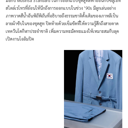
มือกับ Musinsa Standard ในการออกแบบชุดสูทสีฟ้าอ่อนกับซิลูเอท
สไตล์เรโทรที่ย้อนให้นึกถึงการออกแบบในช่วง ’90s มีลูกเล่นอย่าง
ภาพวาดสีน้ำอันพิถีพิถันที่อธิบายถึงธรรมชาติดั้งเดิมของเกาหลีเป็น
ลายผ้าซับในของชุดสูท ปิดท้ายด้วยเข็มขัดที่ให้ความรู้สึกถึงสายคาด
เทควันโดกีฬาประจำชาติ เพิ่มความทะมัดทะแมงให้เหมาะสมกับลุค
เปิดงานโอลิมปิค