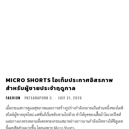
MICRO SHORTS ไอเท็มประกาศอิสรภาพ
สำหรับผู้ชายประจำฤดูกาล
FASHION
PATSARAPORN C.
-
JULY 31, 2026
เมื่อกระแสการดูแลสุขภาพและการสร้างรูปร่างกำลังกลายเป็นส่วนหนึ่งของไลฟ์
สไตล์ผู้ชายยุคใหม่ แฟชั่นก็เริ่มขยับตามไปด้วย ทำให้ยุคของเสื้อผ้าโอเวอร์ไซส์
และกางเกงทรงหลวมที่เคยครองกระแสมาอย่างยาวนานกำลังเปิดทางให้ซิลูเอต
ที่เผยสัดส่วนมากขึ้น โดยเฉพาะ Micro Shorts