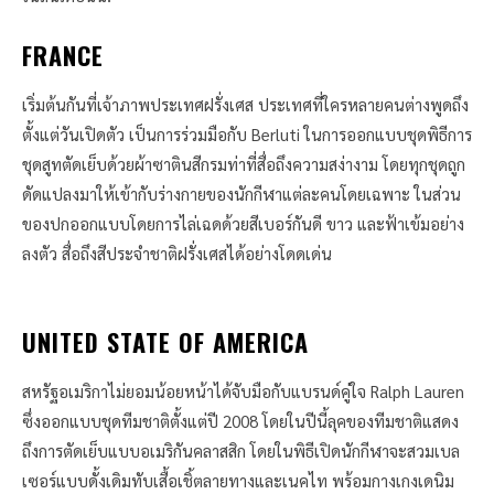
FRANCE
เริ่มต้นกันที่เจ้าภาพประเทศฝรั่งเศส ประเทศที่ใครหลายคนต่างพูดถึง
ตั้งแต่วันเปิดตัว เป็นการร่วมมือกับ Berluti ในการออกแบบชุดพิธีการ
ชุดสูทตัดเย็บด้วยผ้าซาตินสีกรมท่าที่สื่อถึงความสง่างาม โดยทุกชุดถูก
ดัดแปลงมาให้เข้ากับร่างกายของนักกีฬาแต่ละคนโดยเฉพาะ ในส่วน
ของปกออกแบบโดยการไล่เฉดด้วยสีเบอร์กันดี ขาว และฟ้าเข้มอย่าง
ลงตัว สื่อถึงสีประจำชาติฝรั่งเศสได้อย่างโดดเด่น
UNITED STATE OF AMERICA
สหรัฐอเมริกาไม่ยอมน้อยหน้าได้จับมือกับแบรนด์คู่ใจ Ralph Lauren
ซึ่งออกแบบชุดทีมชาติตั้งแต่ปี 2008 โดยในปีนี้ลุคของทีมชาติแสดง
ถึงการตัดเย็บแบบอเมริกันคลาสสิก โดยในพิธีเปิดนักกีฬาจะสวมเบล
เซอร์แบบดั้งเดิมทับเสื้อเชิ้ตลายทางและเนคไท พร้อมกางเกงเดนิม