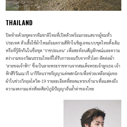
THAILAND
ปิดท้ายด้วยชุดจากทีมชาติไทยที่เปิดตัวพร้อมกระแสจากผู้ชมทั่ว
ประเทศ ตัวเสื้อใช้ผ้าไหมย้อมครามสีฟ้าในซิลูเอทแบบชุดไทยดั้งเดิม
หรือที่รู้จักกันในชื่อชุด ‘ราชปะแตน’ เพื่อสะท้อนสัญลักษณ์และความ
สง่างามของวัฒนธรรมไทยที่ได้รับการยอมรับจากทั่วโลก ตัดต่อผ้า
‘ลายขอเจ้าฟ้า’ ซึ่งเป็นลายพระราชทานจากสมเด็จพระเจ้าลูกเธอ เจ้า
ฟ้าสิริวัณณวรี นารีรัตนราชกัญญาแด่พสกนิกรเพื่อช่วยเหลือกลุ่มทอ
ผ้าในช่วงวิกฤตโควิด-19 รายละเอียดที่สอดแทรกเข้ามาเพื่อแสดงถึง
ความงดงามแห่งหัตถศิลป์ภูมิปัญญาอันล้ำค่าของไทย