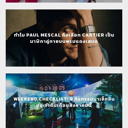
ทำไม PAUL MESCAL ถึงเลือก CARTIER เป็น
นาฬิกาคู่กายบนพรมแดงเสมอ
WEEKEND CHECKLIST: 9 กิจกรรมน่าเช็กอิน
ประจำต้นเดือนสิงหาคมนี้