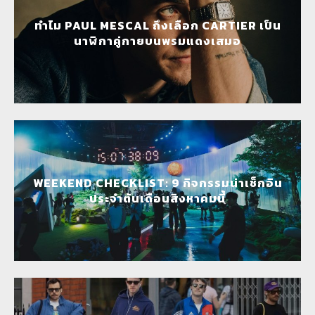
ทำไม PAUL MESCAL ถึงเลือก CARTIER เป็น
นาฬิกาคู่กายบนพรมแดงเสมอ
WEEKEND CHECKLIST: 9 กิจกรรมน่าเช็กอิน
ประจำต้นเดือนสิงหาคมนี้