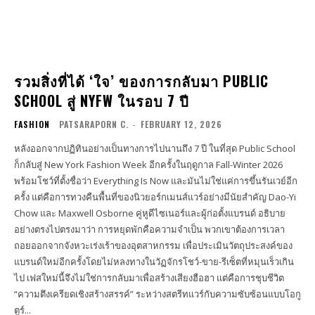
รวมสิ่งที่ได้ ‘ใจ’ ของการกลับมา PUBLIC
SCHOOL สู่ NYFW ในรอบ 7 ปี
FASHION
PATSARAPORN C.
-
FEBRUARY 12, 2026
หลังออกจากปฏิทินอย่างเป็นทางการไปนานถึง 7 ปี ในที่สุด Public School
ก็กลับสู่ New York Fashion Week อีกครั้งในฤดูกาล Fall-Winter 2026
พร้อมโชว์ที่ตั้งชื่อว่า Everything Is Now และมันไม่ใช่แค่การขึ้นรันเวย์อีก
ครั้ง แต่คือการทวงคืนพื้นที่ของนิวยอร์กเมนส์แวร์อย่างมีนัยสำคัญ Dao-Yi
Chow และ Maxwell Osborne คู่หูดีไซเนอร์และผู้ก่อตั้งแบรนด์ อธิบาย
อย่างตรงไปตรงมาว่า การหยุดพักคือความจำเป็น พวกเขาต้องการเวลา
ถอยออกจากจังหวะเร่งเร้าของอุตสาหกรรม เพื่อประเมินวัตถุประสงค์ของ
แบรนด์ใหม่อีกครั้งโดยไม่หลงทางในวัฏจักรโชว์-ขาย-รีเซ็ตที่หมุนเร็วเกิน
ไป เฟสใหม่นี้จึงไม่ใช่การกลับมาเพื่อสร้างเสียงฮือฮา แต่คือการชุบชีวิต
“ความตึงเครียดเชิงสร้างสรรค์” ระหว่างสตรีทแวร์กับความซับซ้อนแบบโอกู
ตูร์...