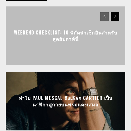
WEEKEND CHECKLIST: 10 พิกัดน่าเช็กอินสำหรับ
สุดสัปดาห์นี้
ทำไม PAUL MESCAL ถึงเลือก CARTIER เป็น
นาฬิกาคู่กายบนพรมแดงเสมอ