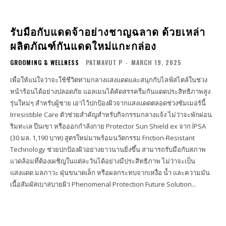
รับมือกับแดดจ้าอย่างชาญฉลาด ด้วยเหล่า
ผลิตภัณฑ์กันแดดใหม่แกะกล่อง
GROOMING & WELLNESS
PATMAVUT P
-
MARCH 19, 2025
เพื่อให้แน่ใจว่าจะใช้ชีวิตท่ามกลางแสงแดดและสนุกกับไลฟ์สไตล์ในช่วง
หน้าร้อนได้อย่างปลอดภัย แอลเมนได้คัดสรรครีมกันแดดประสิทธิภาพสูง
รุ่นใหม่ๆ สำหรับผู้ชาย เอาไว้ปกป้องผิวจากแสงแดดตลอดช่วงซัมเมอร์นี้
Irresistible Care ตัวช่วยสำคัญสำหรับกิจกรรมกลางแจ้ง ไม่ว่าจะพักผ่อน
ริมทะเล ปีนเขา หรือออกกำลังกาย Protector Sun Shield ex จาก ÍPSA
(30 มล. 1,190 บาท) สูตรใหม่มาพร้อมนวัตกรรม Friction-Resistant
Technology ช่วยปกป้องผิวอย่างยาวนานยิ่งขึ้น สามารถรับมือกับสภาพ
แวดล้อมที่ต้องเผชิญในแต่ละวันได้อย่างมีประสิทธิภาพ ไม่ว่าจะเป็น
แสงแดด มลภาวะ ฝุ่นขนาดเล็ก หรือผลกระทบจากเหงื่อ น้ำ และความมัน
เนื้อสัมผัสเบาสบายผิว Phenomenal Protection Future Solution...