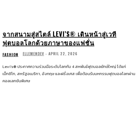
จากสนามสู่สไตล์ LEVI’S® เดินหน้าสู่เวที
ฟุตบอลโลกด้วยภาษาของแฟชั่น
ELLEMENDEV
-
APRIL 22, 2026
FASHION
Levi’s® ประกาศความร่วมมือระดับโลกกับ 4 สหพันธ์ฟุตบอลยักษ์ใหญ่ ได้แก่
เม็กซิโก, สหรัฐอเมริกา, อังกฤษ และฝรั่งเศส เพื่อต้อนรับมหกรรมฟุตบอลโลกผ่าน
คอลเลกชันพิเศษ