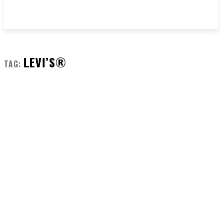
LEVI’S®
TAG: