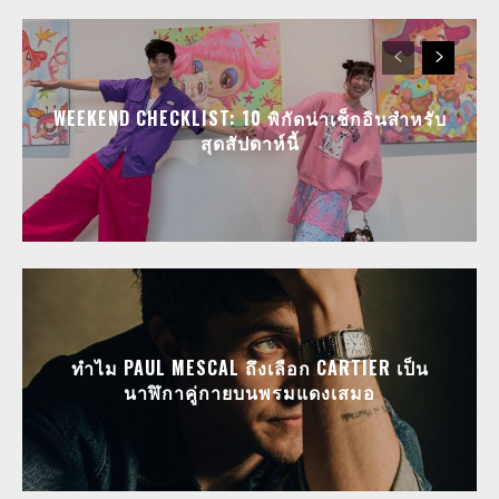
WEEKEND CHECKLIST: 10 พิกัดน่าเช็กอินสำหรับ
สุดสัปดาห์นี้
ทำไม PAUL MESCAL ถึงเลือก CARTIER เป็น
นาฬิกาคู่กายบนพรมแดงเสมอ