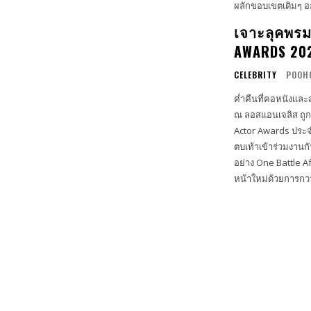
ผลักขอบเขตเดิมๆ อ
เจาะลุคพร
AWARDS 2026
CELEBRITY
POOH
ค่ำคืนที่คอหนังและ
ณ ลอสแอนเจลิส ถูก
Actor Awards ประจำป
ตบเท้าเข้าร่วมงานกันอย่างอุ่นหนาฝาคั่ง ไฮไลต
อย่าง One Battle A
หน้าใหม่ด้วยการกวาด