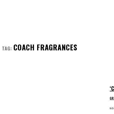
FRONT MAN
FASHION
GROOMING
COACH FRAGRANCES
TAG:
‘
GR
แอ