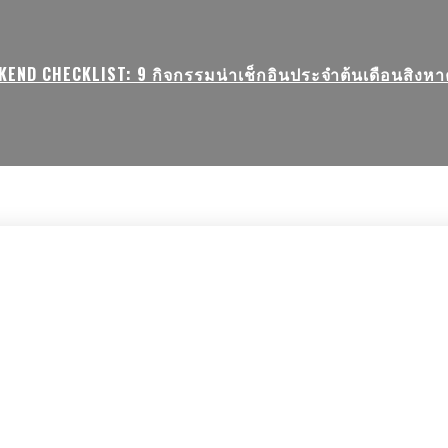
KEND CHECKLIST: 9 กิจกรรมน่าเช็กอินประจำต้นเดือนสิงหาค