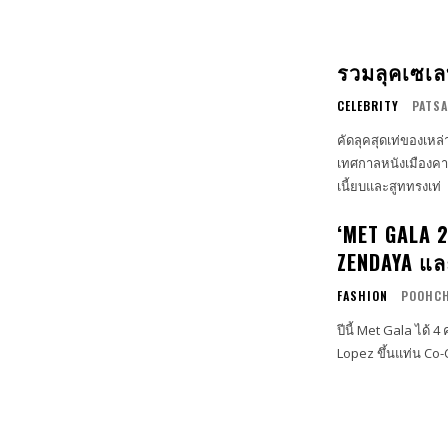
รวมลุคเซเล
CELEBRITY
PATSA
คัดลุคสุดเท่ของเหล
เทศกาลหนังเมืองคาน
เนี้ยบและสูททรงเท่
‘MET GALA 2
ZENDAYA แล
FASHION
POOHCH
ปีนี้ Met Gala ได้
Lopez ขึ้นแท่น Co-