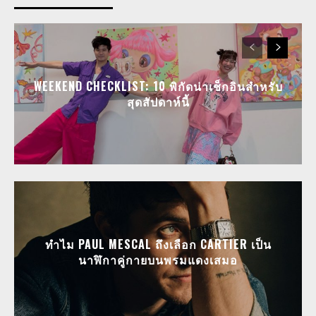
WEEKEND CHECKLIST: 10 พิกัดน่าเช็กอินสำหรับ
สุดสัปดาห์นี้
ทำไม PAUL MESCAL ถึงเลือก CARTIER เป็น
นาฬิกาคู่กายบนพรมแดงเสมอ