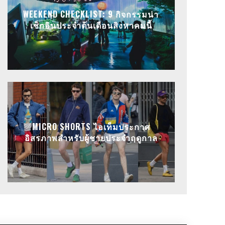
WEEKEND CHECKLIST: 9 กิจกรรมน่า
เช็กอินประจำต้นเดือนสิงหาคมนี้
MICRO SHORTS ไอเท็มประกาศ
อิสรภาพสำหรับผู้ชายประจำฤดูกาล