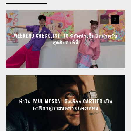
WEEKEND CHECKLIST: 10 พิกัดน่าเช็กอินสำหรับ
สุดสัปดาห์นี้
ทำไม PAUL MESCAL ถึงเลือก CARTIER เป็น
นาฬิกาคู่กายบนพรมแดงเสมอ