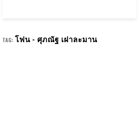
โฟน - ศุภณัฐ เผ่าละมาน
TAG: