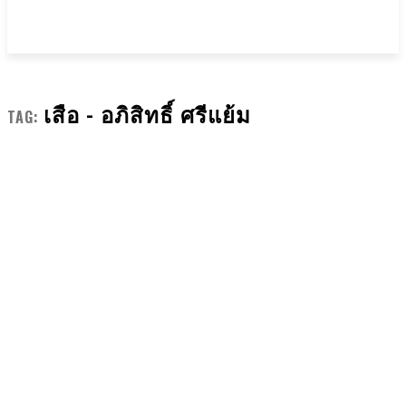
เสือ - อภิสิทธิ์ ศรีแย้ม
TAG: