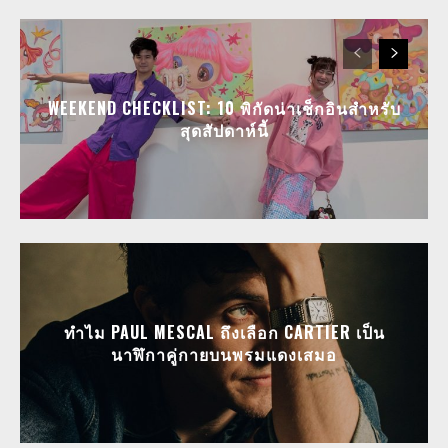
WEEKEND CHECKLIST: 10 พิกัดน่าเช็กอินสำหรับ
สุดสัปดาห์นี้
ทำไม PAUL MESCAL ถึงเลือก CARTIER เป็น
นาฬิกาคู่กายบนพรมแดงเสมอ