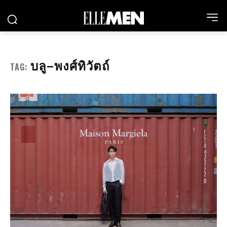
บลู–พงศ์ทิวัตถ์
TAG: