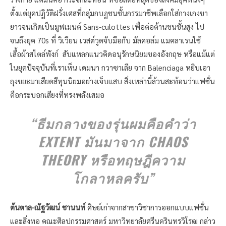
ตั้งแต่ยุคปฏิวัติฝรั่งเศสที่กลุ่มกบฏชนชั้นกรรมาชีพเลือกใส่กางเกงขา
ยาวจนเกิดเป็นมูฟเมนต์ Sans-culottes เพื่อต่อต้านชนชั้นสูง ไป
จนถึงยุค 70s ที่ วิเวียน เวสต์วูดจับมือกับ มัลคอล์ม แมคลาเรนใช้
เสื้อผ้าสไตล์พังก์ สับแหลกแนวคิดอนุรักษนิยมของอังกฤษ หรือแม้แต่
ในยุคปัจจุบันที่เราเห็น เดมนา กวาซาเลีย จาก Balenciaga หยิบเอา
ถุงขยะมาเสียดสีทุนนิยมอย่างเจ็บแสบ สิ่งเหล่านี้ล้วนสะท้อนว่าแฟชั่น
คือกระบอกเสียงที่ทรงพลังเสมอ
“ธีมกลางของรุ่นผมคือคำว่า
EXTENT มันมาจาก CHAOS
THEORY หรือทฤษฎีความ
โกลาหลครับ”
ต้นตาล-ณัฐวัฒน์ ชานนท์
ศิษย์เก่าจากสาขาวิชาการออกแบบแฟชั่น
และสิ่งทอ คณะศิลปกรรมศาสตร์ มหาวิทยาลัยศรีนครินทรวิโรฒ กล่าว