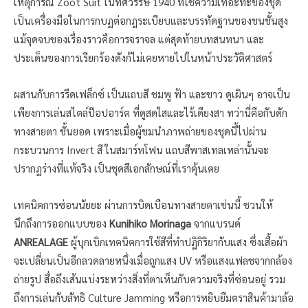
เหตุการณ์ Zoot Suit ในทศวรรษ 1940 ที่ใช้ความเทอะทะของชุด
เป็นเครื่องมือในการกบฏต่อกฎระเบียบและบรรทัดฐานของชนชั้นสูง
แม้จุดจบของเรื่องราวคือการจราจล แต่สุดท้ายบทสนทนา และ
ประเด็นของการเรียกร้องดังก้ไม่เคยหายไปในหน้าประวัติศาสตร์
ผสานกับการรีดเฟล็กซ์ เป็นแถบสี ชมพู ฟ้า และขาว ดูเผินๆ อาจเป็น
เพียงการเล่นสไตล์ป๊อปอาร์ต ที่ดูสดใสและไร้เดียงสา ทว่านี่คือกับดัก
ทางสายตา ชั้นยอด เพราะเมื่อผู้ชมนำภาพถ่ายของชุดนี้ไปผ่าน
กระบวนการ Invert สี ในสมาร์ทโฟน แถบสีพาสเทลเหล่านั้นจะ
ปรากฏร่างที่แท้จริง เป็นชุดสีเอกลักษณ์ที่เราคุ้นเคย
เทคนิคการซ่อนนัยยะ ผ่านการบิดเบือนทางสายตาเช่นนี้ ชวนให้
นึกถึงการออกแบบของ
Kunihiko Morinaga
จากแบรนด์
ANREALAGE
ผู้บุกเบิกเทคนิคการใช้สีที่ทำปฏิกิริยากับแสง ซึ่งเสื้อผ้า
จะเปลี่ยนเป็นอีกลวดลายหนึ่งเมื่อถูกแสง UV หรือแสงแฟลชจากกล้อง
ถ่ายรูป สื่อถึงเส้นแบ่งระหว่างสิ่งที่ตาเห็นกับความจริงที่ซ่อนอยู่ รวม
ถึงการเล่นกับลัทธิ Culture Jamming หรือการหยิบยืมตราสินค้ามาล้อ