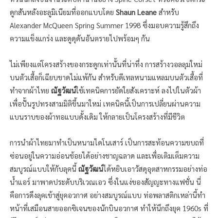
ดูกสันหลังอะลูมิเนียมที่ออกแบบโดย
Shaun Leane
สำหรับ
Alexander McQueen Spring Summer 1998 ซึ่งมอบความรู้สึกถึง
ความแข็งแกร่ง และดูดุดันอันตรายไปพร้อมๆ กัน
ไม่เพียงแต่โครงสร้างของกระดูกเท่านั้นที่น่าทึ่ง การสร้างวอลลุมใหม่
บนตัวเสื้อก็เฉียบขาดไม่แพ้กัน สำหรับดีเทลหนามแหลมบนตัวเสื้อที่
ทำจากผ้าไทย
ณัฐวัฒน์
ใช้เทคนิคการยัดใยสังเคราะห์ ลงไปในตัวผ้า
เพื่อปั้นรูปทรงสามมิติขึ้นมาใหม่ เทคนิคนี้เป็นการเปลี่ยนผ่านความ
แบนราบของผ้าทอแบบดั้งเดิม ให้กลายเป็นโครงสร้างที่มีชีวิต
การนำผ้าไทยมาทำเป็นหนามไดโนเสาร์ เป็นการสะท้อนความขบถที่
ซ่อนอยู่ในความอ่อนช้อยได้อย่างชาญฉลาด และเพื่อเติมเต็มความ
สมบูรณ์แบบให้กับลุคนี้
ณัฐวัฒน์
ได้หยิบเอาวัสดุอุตสาหกรรมอย่างท่อ
น้ำแอร์ มาพาดประดับบริเวณเอว ซึ่งในแง่ของสัญญะทางแฟชั่น นี่
คือการดึงลุคเข้าสู่ยุคอวกาศ อย่างสมบูรณ์แบบ ท่อพลาสติกเหล่านี้ทำ
หน้าที่เสมือนสายออกซิเจนของนักบินอวกาศ ทำให้นึกถึงยุค 1960s ที่