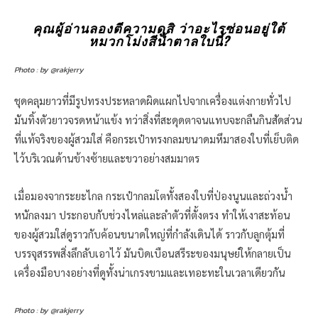
คุณผู้อ่านลองตีความดูสิ ว่าอะไรซ่อนอยู่ใต้
หมวกโม่งสีน้ำตาลใบนี้?
Photo : by @rakjerry
ชุดคลุมยาวที่มีรูปทรงประหลาดผิดแผกไปจากเครื่องแต่งกายทั่วไป
มันทิ้งตัวยาวจรดหน้าแข้ง ทว่าสิ่งที่สะดุดตาจนแทบจะกลืนกินสัดส่วน
ที่แท้จริงของผู้สวมใส่ คือกระเป๋าทรงกลมขนาดมหึมาสองใบที่เย็บติด
ไว้บริเวณด้านข้างซ้ายและขวาอย่างสมมาตร
เมื่อมองจากระยะไกล กระเป๋ากลมโตทั้งสองใบที่ป่องนูนและถ่วงน้ำ
หนักลงมา ประกอบกับช่วงไหล่และลำตัวที่ตั้งตรง ทำให้เงาสะท้อน
ของผู้สวมใส่ดูราวกับค้อนขนาดใหญ่ที่กำลังเดินได้ ราวกับลูกตุ้มที่
บรรจุสรรพสิ่งลึกลับเอาไว้ มันบิดเบือนสรีระของมนุษย์ให้กลายเป็น
เครื่องมือบางอย่างที่ดูทั้งน่าเกรงขามและเทอะทะในเวลาเดียวกัน
Photo : by @rakjerry