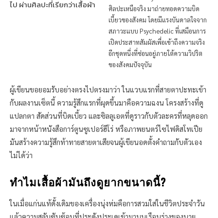
ไป ผ่านศิลปะที่เรียกว่าเสื้อผ้า
ศิลปะเหนือจริง มาถ่ายทอดความบิด
เบี้ยวของสังคม โดยมีแรงบันดาลใจจาก
สภาวะแบบ Psychedelic ที่เสมือนการ
เปิดประสาทสัมผัสเพื่อเข้าถึงความจริง
อีกชุดหนึ่งที่ซ่อนอยู่ภายใต้ความวิปริต
ของสังคมปัจจุบัน
ผู้เขียนขอยอมรับอย่างตรงไปตรงมาว่า ในแวบแรกที่สายตาปะทะเข้า
กับผลงานเซ็ตนี้ ความรู้สึกแรกที่ผุดขึ้นมาคือความฉงน โครงสร้างที่ดู
แปลกตา สัดส่วนที่บิดเบี้ยว และซิลลูเอตที่ดูราวกับตัวละครที่หลุดออก
มาจากหน้าหนังสือการ์ตูนซูเปอร์ฮีโร่ หรือภาพยนตร์ไซไฟดิสโทเปีย
มันสร้างความรู้สึกท้าทายสายตาเสียจนผู้เขียนอดตั้งคำถามกับตัวเอง
ไม่ได้ว่า
ทำไมเสื้อผ้ามันถึงดูยากขนาดนี้?
ในเมื่อแก่นแท้ดั้งเดิมของเครื่องนุ่งห่มคือการสวมใส่ในชีวิตประจำวัน
แล้วความสลับซับซ้อนที่ประดังประเดเข้ามาบนเรือนร่างของนาย