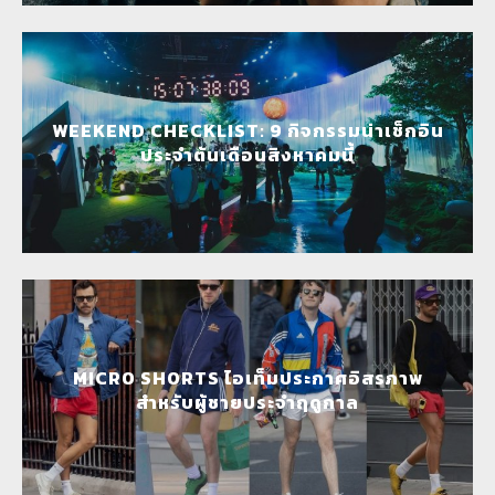
WEEKEND CHECKLIST: 9 กิจกรรมน่าเช็กอิน
ประจำต้นเดือนสิงหาคมนี้
MICRO SHORTS ไอเท็มประกาศอิสรภาพ
สำหรับผู้ชายประจำฤดูกาล