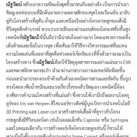
ณัฐวัฒน์
หยิบเอาความขัดแย้งสุดขั้วมาชนกันอย่างจัง เป็นการนำเอา
ซิลลูเอทท่อนบนที่มีกลิ่นอายความคลาสสิกของชุดไทยเรือนต้น มาจับ
คู่กับโครงสร้างที่ดุดัน ล้ำยุค และเหนือจริงอย่างโครงกระดูกของสิ่งมี
ชีวิตยุคดึกดำบรรพ์ หากเราเจาะลึกมองผ่านเลนส์ของโลกแฟชั่นชั้นสูง
เทคนิคที่
ณัฐวัฒน์
ใช้นั้นถือว่ามีน่าสนใจอย่างมาก โดยเฉพาะการละทิ้ง
เส้นด้ายและเข็มในบางจุด เพื่อหันมาใช้วิธีทางวิศวกรรมแฟชั่นแทน
ความโดดเด่นที่เตะตาที่สุดคือช่วงคอร์เซ็ตรัดเอวที่ทิ้งตัวยาวลงมาเป็น
โครงสร้างหาง ซึ่ง
ณัฐวัฒน์
เลือกใช้วัสดุอุตสาหกรรมอย่างแผ่นยาง EVA
และพลาสติกดามกระเป๋า นำมาผ่านกระบวนการเลเซอร์คัตทีละชิ้น
ก่อนจะนำมาประกอบเข้าด้วยกันด้วยเทคนิคการสานและขัดกัน ขึ้นรูป
ทรงโดยอาศัยน้ำหนักและแรงเกี่ยวรั้งของตัววัสดุเอง เทคนิคนี้ต้อง
อาศัยการคำนวณโครงสร้างที่แม่นยำ ซึ่งชวนให้เรานึกถึงผลงานโอตกู
ตูร์ของ Iris van Herpen ดีไซเนอร์ชาวดัตช์ผู้บุกเบิกการนำเทคโนโลยี
3D Printing และ Laser-cut มาสร้างสรรค์เสื้อผ้าที่ดูราวกับโครง
กระดูกสิ่งมีชีวิตนอกโลก เช่นในคอลเล็กชัน Capriole หรือ Syntopia
และในขณะเดียวกัน การสร้างคอร์เซ็ตโครงกระดูกเช่นนี้ ก็ชวนให้
หวนนึกถึงชิ้นงานระดับตำนานอย่าง Spine Corset หรือคอร์เซ็ตกระ