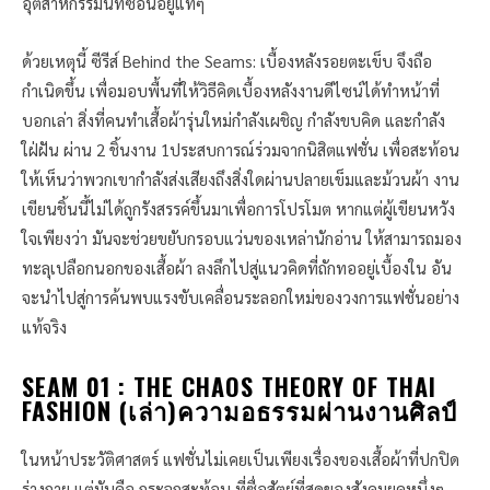
อุตสาหกรรมนี้ที่ซ่อนอยู่แท้ๆ
ด้วยเหตุนี้ ซีรีส์ Behind the Seams: เบื้องหลังรอยตะเข็บ จึงถือ
กำเนิดขึ้น เพื่อมอบพื้นที่ให้วิธีคิดเบื้องหลังงานดีไซน์ได้ทำหน้าที่
บอกเล่า สิ่งที่คนทำเสื้อผ้ารุ่นใหม่กำลังเผชิญ กำลังขบคิด และกำลัง
ใฝ่ฝัน ผ่าน 2 ชิ้นงาน 1ประสบการณ์ร่วมจากนิสิตแฟชั่น เพื่อสะท้อน
ให้เห็นว่าพวกเขากำลังส่งเสียงถึงสิ่งใดผ่านปลายเข็มและม้วนผ้า งาน
เขียนชิ้นนี้ไม่ได้ถูกรังสรรค์ขึ้นมาเพื่อการโปรโมต หากแต่ผู้เขียนหวัง
ใจเพียงว่า มันจะช่วยขยับกรอบแว่นของเหล่านักอ่าน ให้สามารถมอง
ทะลุเปลือกนอกของเสื้อผ้า ลงลึกไปสู่แนวคิดที่ถักทออยู่เบื้องใน อัน
จะนำไปสู่การค้นพบแรงขับเคลื่อนระลอกใหม่ของวงการแฟชั่นอย่าง
แท้จริง
SEAM 01 : THE CHAOS THEORY OF THAI
FASHION (เล่า)ความอธรรมผ่านงานศิลป์
ในหน้าประวัติศาสตร์ แฟชั่นไม่เคยเป็นเพียงเรื่องของเสื้อผ้าที่ปกปิด
ร่างกาย แต่มันคือ กระจกสะท้อน ที่ซื่อสัตย์ที่สุดของสังคมยุคหนึ่งๆ