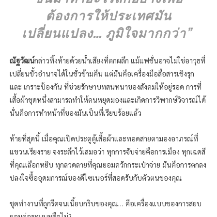
ต้องการให้ประเทศมัน
เปลี่ยนแปลง… ภูมิใจมากกว่า”
ณัฐวัฒน์
กล่าวทิ้งท้ายด้วยน้ำเสียงที่ตกผลึก แม้แฟชั่นอาจไม่ใช่อาวุธที่
เปลี่ยนขั้วอำนาจได้ในชั่วข้ามคืน แต่มันคือเครื่องมือสื่อสารเชิงรุก
และ เกราะป้องกัน ที่ช่วยรักษาบทสนทนาของสังคมให้อยู่รอด การที่
เสื้อผ้าชุดหนึ่งสามารถทำให้คนหยุดมองและเกิดการวิพากษ์วิจารณ์ได้
นั่นคือการทำหน้าที่ของมันเป็นที่เรียบร้อยแล้ว
ท้ายที่สุดนี้ เมื่อคุณเปิดประตูตู้เสื้อผ้าและทอดสายตามองอาภรณ์ที่
แขวนเรียงราย จงระลึกไว้เสมอว่า ทุกการจับจ่ายคือการเมือง ทุกเฉดสี
ที่คุณเลือกหยิบ ทุกลวดลายที่คุณยอมควักกระเป๋าจ่าย มันคือการตกลง
ปลงใจซื้ออุดมการณ์ของดีไซเนอร์ที่สอดรับกับตัวตนของคุณ
ชุดทำงานที่ถูกรีดจนเนี้ยบกริบของคุณ… คือเครื่องแบบของการสยบ
ยอมต่อระบบหรือไม่?