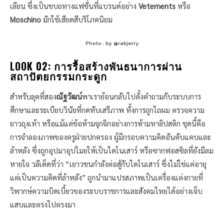
เลียน ซึ่งเป็นขบถทางแฟชั่นที่แบรนด์อย่าง
Vetements
หรือ
Moschino
มักใช้เสียดสีบริโภคนิยม
Photo : by @rakjerry
LOOK 02:
การรื้อสร้างพันธนาการผ่าน
สถาปัตยกรรมกระดูก
สำหรับลุคที่สอง
ณัฐวัฒน์
พาเราย้อนกลับไปตั้งคำถามกับระบบการ
ศึกษาและระเบียบวินัยที่กดทับเสรีภาพ ทั้งการถูกไถผม ตรวจความ
ยาวถุงเท้า หรือแม้แต่ข้อห้ามจุกจิกอย่างการห้ามทาลิปสติก ชุดนี้คือ
การจำลองภาพของครูฝ่ายปกครอง ผู้มีกรอบความคิดอันคับแคบและ
ล้าหลัง ซึ่งถูกอุปมาอุปไมยให้เป็นไดโนเสาร์ หรือซากฟอสซิลที่ยังมีลม
หายใจ วลีเด็ดที่ว่า “เยาวชนกำลังต่อสู้กับไดโนเสาร์ ซึ่งไม่ใช่แค่อายุ
แต่เป็นความคิดที่ล้าหลัง” ถูกนำมาแปรสภาพเป็นเครื่องแต่งกายที่
วิพากษ์ความบิดเบี้ยวของระบบราชการและสังคมไทยได้อย่างเจ็บ
แสบและตรงไปตรงมา