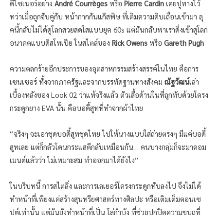
ดีไซเนอร์อย่าง
André Courrèges
หรือ
Pierre Cardin
เคยปูทางไว้
ทว่าเมื่อถูกจับคู่กับ หน้ากากกันแก๊สพิษ ที่เติมความดิบเถื่อนเข้ามา ลุ
คนี้กลับไม่ได้ดูโลกสวยสดใสแบบยุค 60s แต่มันกลับพาเราดิ่งเข้าสู่โลก
อนาคตแบบดิสโทเปีย ในสไตล์ของ
Rick Owens
หรือ
Gareth Pugh
ความตลกร้ายอีกประการของอุตสาหกรรมสร้างสรรค์ในไทย คือการ
เซนเซอร์ ทั้งจากภาครัฐและจากบรรทัดฐานทางสังคม
ณัฐวัฒน์
เล่า
เบื้องหลังของ Look 02 ว่าแท้จริงแล้ว ตัวเสื้อด้านในที่ถูกทับด้วยโครง
กระดูกยาง EVA นั้น คือบอดี้สูทที่ทำจากผ้าไทย
“จริงๆ จะเอาชุดบอดี้สูทชุดไทย ไปให้นางแบบใส่ถ่ายตรงๆ มีแค่บอดี้
สูทเลย แต่ก็กลัวโดนกระแสตีกลับเหมือนกัน… คนบางกลุ่มก็จะมาคอม
เมนต์แล้วว่า ไม่เหมาะสม ทำออกมาได้ยังไง”
ในบริบทนี้ การสไตลิ่ง และการเลเยอร์โครงกระดูกทับลงไป จึงไม่ได้
ทำหน้าที่เพียงแค่สร้างสุนทรียศาสตร์ทางศิลปะ หรือเติมเต็มคอนเซ
ปต์เท่านั้น แต่มันยังทำหน้าที่เป็น โล่กำบัง ที่ช่วยปกปิดความขบถที่