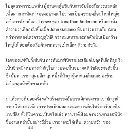
ในอุตสาหกรรมแฟชั่น ผู้อ่านคงคุ้นชินกับการจับจ้องสื่อกระแสหลัก
เพื่อคาดเดาทิศทางของอนาคต ไม่ว่าจะเป็นความเคลื่อนไหวใหญ่ๆ
อย่างการโบกมือลา
Loewe
ของ
Jonathan Anderson
หรือการตั้ง
คำถามว่าเกิดอะไรขึ้นเมื่อ
John Galliano
หันมาร่วมงานกับ
Zara
ทว่าหากลองใคร่ครวญดูให้ดี กว่าทะเลทรายจะก่อตัวเป็นเนินกว้าง
ใหญ่ได้ ย่อมต้องเริ่มต้นจากทรายเม็ดเล็กๆ ที่รวมตัวกัน
โลกของแฟชั่นก็เช่นกัน การหันมาพินิจรายละเอียดในจุดที่เล็กที่สุด จึง
เป็นอีกหนึ่งหนทางสำคัญในการมองเห็นอนาคตที่กำลังจะก่อตัวขึ้น
ซึ่งนั่นพาเรามาสู่คนอีกกลุ่มหนึ่งที่มักถูกผู้คนหลงลืมและมองข้าม
อย่างกลุ่มนักศึกษาแฟชั่น
น่าเสียดายที่บ่อยครั้ง พลังสร้างสรรค์อันบรรเจิดของพวกเขามักถูกตี
กรอบให้จบลงเพียงการประเมินผลเกรดและการเดินโชว์บนรันเวย์ใน
งานธีสิส ทั้งที่ในความเป็นจริงแล้ว หากเราตั้งใจมองพวกเขาและพินิจ
ชิ้นงานเหล่านั้นอย่างถี่ถ้วน เราอาจจะได้เห็น ‘ความหวัง’ ของ