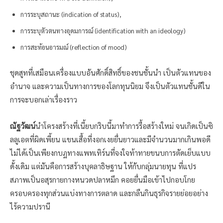
การระบุสถานะ (indication of status),
การระบุตัวตนทางอุดมการณ์ (identification with an ideology)
การสะท้อนอารมณ์ (reflection of mood)
ชุดสูทที่เสมือนเครื่องแบบอันศักดิ์สิทธิ์ของชนชั้นนำ เป็นตัวแทนของ
อำนาจ และความเป็นทางการของโลกทุนนิยม จึงเป็นตัวแทนชั้นดีใน
การจะบอกเล่าเรื่องราว
ณัฐวัฒน์
นำโครงสร้างที่เนี้ยบกริบนี้มาทำการรื้อสร้างใหม่ จนเกิดเป็นซิ
ลลูเอตที่ผิดเพี้ยน แขนเสื้อที่งอกเงยยื่นยาวและมีจำนวนมากเกินพอดี
ไม่ได้เป็นเพียงกบฏทางแพทเทิร์นที่จงใจท้าทายขนบการตัดเย็บแบบ
ดั้งเดิม แต่มันคือการสร้างบุคลาธิษฐาน ให้กับกลุ่มนายทุน ที่แปร
สภาพเป็นอสุรกายกางหนวดปลาหมึก คอยยื่นมือเข้าไปกอบโกย
ครอบครองทุกส่วนแบ่งทางการตลาด และกลืนกินธุรกิจรายย่อยอย่าง
ไร้ความปรานี