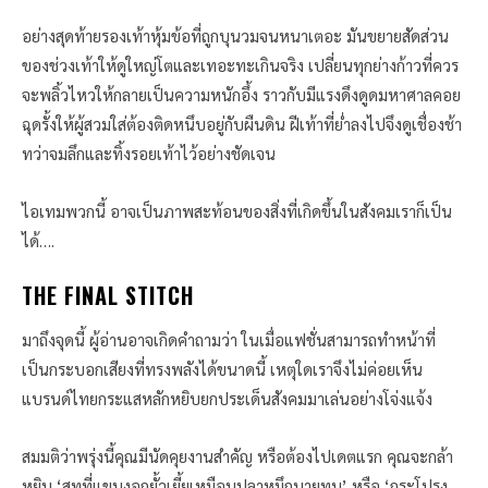
อย่างสุดท้ายรองเท้าหุ้มข้อที่ถูกบุนวมจนหนาเตอะ มันขยายสัดส่วน
ของช่วงเท้าให้ดูใหญ่โตและเทอะทะเกินจริง เปลี่ยนทุกย่างก้าวที่ควร
จะพลิ้วไหวให้กลายเป็นความหนักอึ้ง ราวกับมีแรงดึงดูดมหาศาลคอย
ฉุดรั้งให้ผู้สวมใส่ต้องติดหนึบอยู่กับผืนดิน ฝีเท้าที่ย่ำลงไปจึงดูเชื่องช้า
ทว่าจมลึกและทิ้งรอยเท้าไว้อย่างชัดเจน
ไอเทมพวกนี้ อาจเป็นภาพสะท้อนของสิ่งที่เกิดขึ้นในสังคมเราก็เป็น
ได้….
THE FINAL STITCH
มาถึงจุดนี้ ผู้อ่านอาจเกิดคำถามว่า ในเมื่อแฟชั่นสามารถทำหน้าที่
เป็นกระบอกเสียงที่ทรงพลังได้ขนาดนี้ เหตุใดเราจึงไม่ค่อยเห็น
แบรนด์ไทยกระแสหลักหยิบยกประเด็นสังคมมาเล่นอย่างโจ่งแจ้ง
สมมติว่าพรุ่งนี้คุณมีนัดคุยงานสำคัญ หรือต้องไปเดตแรก คุณจะกล้า
หยิบ ‘สูทที่แขนงอกยั้วเยี้ยเหมือนปลาหมึกนายทุน’ หรือ ‘กระโปรง