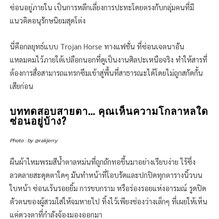
ซ่อนอยู่ภายใน เป็นการหลีกเลี่ยงการปะทะโดยตรงกับกลุ่มคนที่มี
แนวคิดอนุรักษนิยมสุดโต่ง
นี่คือกลยุทธ์แบบ Trojan Horse ทางแฟชั่น ที่ซ่อนเจตนาอัน
แหลมคมไว้ภายใต้เปลือกนอกที่ดูเป็นงานศิลปะเหนือจริง ทำให้สารที่
ต้องการสื่อสามารถแทรกซึมเข้าสู่พื้นที่สาธารณะได้โดยไม่ถูกสกัดกั้น
เสียก่อน
บททดสอบสายตา… คุณเห็นความโกลาหลใด
ซ่อนอยู่บ้าง?
Photo : by @rakjerry
ผืนผ้าไหมพรมสีน้ำตาลหม่นที่ถูกถักทอขึ้นมาอย่างเรียบง่าย ไร้ซึ่ง
ลวดลายสะดุดตาใดๆ มันทำหน้าที่โอบรัดและปกปิดทุกตารางนิ้วบน
ใบหน้า ซ่อนเร้นรอยยิ้ม การขบกราม หรือร่องรอยแห่งอารมณ์ รูดปิด
ตัวตนของผู้สวมใส่ให้จมหายไป ทิ้งไว้เพียงช่องว่างเล็กๆ ที่เผยให้เห็น
แค่ดวงตาที่กำลังจ้องมองออกมา