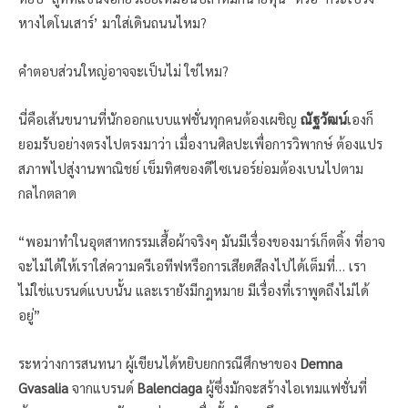
หางไดโนเสาร์’ มาใส่เดินถนนไหม?
คำตอบส่วนใหญ่อาจจะเป็นไม่ ใช่ไหม?
นี่คือเส้นขนานที่นักออกแบบแฟชั่นทุกคนต้องเผชิญ
ณัฐวัฒน์
เองก็
ยอมรับอย่างตรงไปตรงมาว่า เมื่องานศิลปะเพื่อการวิพากษ์ ต้องแปร
สภาพไปสู่งานพาณิชย์ เข็มทิศของดีไซเนอร์ย่อมต้องเบนไปตาม
กลไกตลาด
“พอมาทำในอุตสาหกรรมเสื้อผ้าจริงๆ มันมีเรื่องของมาร์เก็ตติ้ง ที่อาจ
จะไม่ได้ให้เราใส่ความครีเอทีฟหรือการเสียดสีลงไปได้เต็มที่… เรา
ไม่ใช่แบรนด์แบบนั้น และเรายังมีกฎหมาย มีเรื่องที่เราพูดถึงไม่ได้
อยู่”
ระหว่างการสนทนา ผู้เขียนได้หยิบยกกรณีศึกษาของ
Demna
Gvasalia
จากแบรนด์
Balenciaga
ผู้ซึ่งมักจะสร้างไอเทมแฟชั่นที่