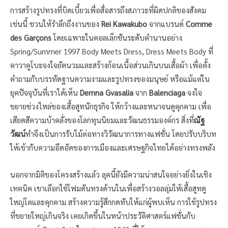
การสร้างรูปทรงที่บิดเบี้ยวเพื่อสื่อสารถึงสภาวะที่ผิดปกติของสังคม
เช่นนี้ ชวนให้รำลึกถึงงานของ
Rei Kawakubo
จากแบรนด์
Comme
des Garçons
โดยเฉพาะในคอลเล็กชันระดับตำนานอย่าง
Spring/Summer 1997 Body Meets Dress, Dress Meets Body ที่
คาวาคูโบะจงใจยัดนวมและสร้างก้อนเนื้อส่วนเกินบนเสื้อผ้า เพื่อตั้ง
คำถามกับบรรทัดฐานความงามและรูปทรงของมนุษย์ หรือแม้แต่ใน
ยุคปัจจุบันที่เราได้เห็น
Demna Gvasalia
จาก
Balenciaga
จงใจ
ขยายช่วงไหล่ของเสื้อสูทนักธุรกิจ ให้กว้างและหนาจนดูคุกคาม เพื่อ
เสียดสีความบ้าคลั่งของโลกทุนนิยมและวัฒนธรรมองค์กร สิ่งที่
ณัฐ
วัฒน์
ทำจึงเป็นการรับไม้ต่อทางวิวัฒนาการทางแฟชั่น โดยปรับบริบท
ให้เข้ากับความอึดอัดของการเมืองและเศรษฐกิจไทยได้อย่างทรงพลัง
นอกจากมิติของโครงสร้างแล้ว ลุคนี้ยังมีความน่าสนใจอย่างยิ่งในเชิง
เทคนิค เขาเลือกใช้โฟมดันทรงด้านในเพื่อสร้างวอลลุ่มให้เสื้อสูทดู
ใหญ่โตและคุกคาม สร้างความรู้สึกกดทับให้แก่ผู้พบเห็น การใช้รูปทรง
ที่ขยายใหญ่เกินจริง เคยเกิดขึ้นในหน้าประวัติศาสตร์แฟชั่นกับ