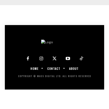
HOME
CONTACT
ABOUT
COPYRIGHT © MASS DIGITAL LTD. ALL RIGHTS RESERVED