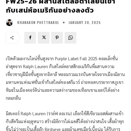
FW25-26 ผสานสไตล์อิตาเลียนเข้า
กับเสน่ห์อเมริกันอย่างลงตัว
JANUARY 20, 2025
KHANAKON PHETTRAKUL
เปิดตัวผลงานไลน์ชั้นสูงจาก Purple Label Fall 2025 คอลเล็กชั่น
ล่าสุดจาก Ralph Lauren กับสไตล์คลาสสิกอเมริกันที่ผสานความ
เชี่ยวชาญฝีมือชั้นสูงจากอิตาลี หลอมรวมแรงบันดาลใจจากเมืองมิลาน
มหานครแห่งแฟชั่นเข้ากับสไตล์ของสกีแวร์ ถ่ายทอดบรรยากาศภูเขา
หิมะในเมืองคอร์ติน่าและความสง่างามของเทือกเขาแอลป์ได้อย่าง
กลมกลืน
มิสเตอร์ Ralph Lauren (ราล์ฟ ลอเรน) เลือกใช้สีเขียวมอสส์ผสานเข้า
กับสีครีมแห่งฤดูหนาว สร้างมิติการไล่เฉดสีได้อย่างน่าสนใจ เสื้อผ้าทุก
ชิ้นไม่ว่าจะเป็นเสื้อถัก Birdseye และผ้าแคชเมียร์เนื้อนุ่ม ได้รับการ