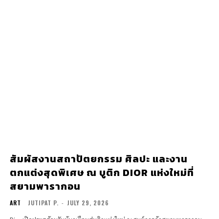
สัมผัสงานสถาปัตยกรรม ศิลปะ และงาน
ตกแต่งสุดพิเศษ ณ บูติก DIOR แห่งใหม่ที่
สยามพารากอน
ART
JUTIPAT P.
-
JULY 29, 2026