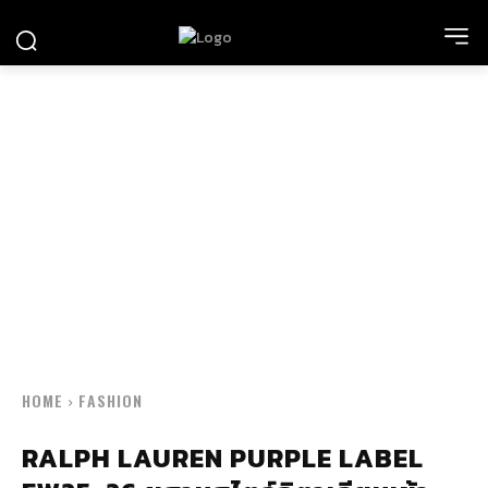
HOME
FASHION
RALPH LAUREN PURPLE LABEL