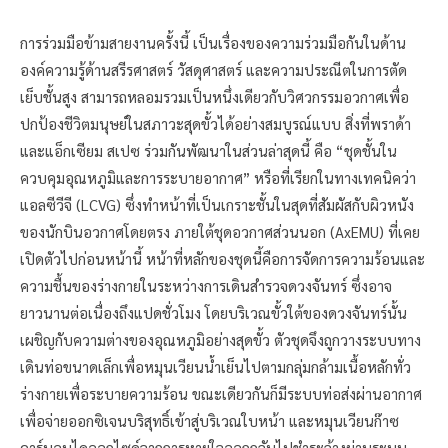
การร่วมมือข้ามสายงานครั้งนี้ เป็นเรื่องของความร่วมมือกันในด้าน
องค์ความรู้ด้านสรีรศาสตร์ วัสดุศาสตร์ และความประณีตในการตัด
เย็บชั้นสูง สามารถหลอมรวมเป็นหนึ่งเดียวกับวิศวกรรมอวกาศเพื่อ
ปกป้องชีวิตมนุษย์ในสภาวะสุดขั้วได้อย่างสมบูรณ์แบบ สิ่งที่พราด้า
และแอ็กเซียม สเปซ ร่วมกันพัฒนาในส่วนล่าสุดนี้ คือ “ชุดชั้นใน
ควบคุมอุณหภูมิและการระบายอากาศ” หรือที่เรียกในทางเทคนิคว่า
แอลซีวีจี (LCVG) ซึ่งทำหน้าที่เป็นเกราะชั้นในสุดที่สัมผัสกับผิวหนัง
ของนักบินอวกาศโดยตรง ภายใต้ชุดอวกาศส่วนนอก (AxEMU) ที่เคย
เปิดตัวไปก่อนหน้านี้ หน้าที่หลักของชุดนี้คือการจัดการความร้อนและ
ความชื้นของร่างกายในระหว่างการเดินสำรวจดวงจันทร์ ซึ่งอาจ
ยาวนานต่อเนื่องถึงแปดชั่วโมง โดยบริเวณขั้วใต้ของดวงจันทร์นั้น
เผชิญกับความต่างของอุณหภูมิอย่างสุดขั้ว ตัวชุดจึงถูกวางระบบทาง
เดินท่อขนาดเล็กเพื่อหมุนเวียนน้ำเย็นไปตามกลุ่มกล้ามเนื้อหลักทั่ว
ร่างกายเพื่อระบายความร้อน ขณะเดียวกันก็มีระบบท่อส่งผ่านอากาศ
เพื่อจ่ายออกซิเจนบริสุทธิ์เข้าสู่บริเวณใบหน้า และหมุนเวียนก๊าซ
คาร์บอนไดออกไซด์จากการหายใจออกกลับไปชำระล้างผ่านระบบ