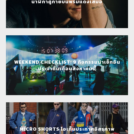
นาฬิกาคู่กายบนพรมแดงเสมอ
WEEKEND CHECKLIST: 9 กิจกรรมน่าเช็กอิน
ประจำต้นเดือนสิงหาคมนี้
MICRO SHORTS ไอเท็มประกาศอิสรภาพ