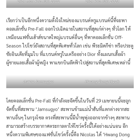
Dior Men Pre-Fall 2022
Dior Pre-Fall 2023
เรียกว่าเป็นอีกหนึ่งความตั้งใจใหม่ของแบรนด์หรูแบรนด์นี้ที่จะพา
คอลเล็กชั่น Pre-Fall ออกไปเฉิดฉายในสถานที่สุดเก๋ต่างๆ ทั่วโลก ให้
เหมือนแฟชั่นเฮ้าส์ขนาดใหญ่แบรนด์อื่นๆ ที่พาคอลเล็กชั่น Off-
Season ไปโชว์ยังสถานที่สุดพิเศษทั่วโลก เช่น พีระมิดกีซ่า หรือประตู
ชัยอินเดียที่มุมไบ ที่แบรนด์หรูในเครืออย่าง Dior ทั้งแผนกเสื้อผ้า
ผู้ชายและเสื้อผ้าผู้หญิง พาแขกบินลัดฟ้าไปสู่สถานที่สุดพิเศษเหล่านี้
สะพาน Jamsugyo
Hwang Dong Hyuk
โดยคอลเล็กชั่น Pre-Fall ที่กำลังจะจัดขึ้นในวันที่ 29 เมษายนนี้จะถูก
จัดขึ้นที่สะพาน ‘Jamsugyo’ สะพานข้ามแม่น้ำฮันที่แตกต่างจากสะ
พานอื่นๆ ในกรุงโซล ตรงที่สะพานนี้มีน้ำพุพุ่งออกจากข้างๆ สะพาน
สามารถสร้างบรรยากาศตระกาลตาให้โชว์ครั้งนี้ได้อย่างแน่นอน อีก
หนึ่งความพิเศษของแฟชั่นโชว์ครั้งนี้คือ Nicolas ได้ ‘Hwang Dong