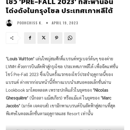
โชว์ ‘PRE-FALL 2023’ ที่สะพานอัน
โด่งดังในกรุงโซล ประเทศเกาหลีใต้
APRIL 19, 2023
POOHCHISS K.
‘Louis Vuitton’
เล่นใหญ่สมศักดิ์แบรนด์หรูเบอร์ต้นๆ ของค่าย
LVMH ด้วยการบินลัดฟ้าสู่กรุงโซล ประเทศเกาหลีใต้ เพื่อจัดแฟชั่น
โชว์ Pre-Fall 2023 ซึ่งเป็นครั้งแรกของโชว์ประจำฤดูกาลนี้ของ
แบรนด์ ต่างจากก่อนหน้านี้ที่ทางแบบนำเสนอคอลเล็กชั่นผ่าน
Lookbook มาโดยตลอด เพราะปกติแล้วในยุคของ
‘Nicolas
Ghesquière’
(นีกอลา แฌ็สเกียร) หรือแม้แต่ ในยุคของ
‘Marc
Jacobs’
(มาร์ค เจคอบส์) เขามักพาแบรนด์บินลัดฟ้าสู่สถานที่สุด
พิเศษในคอลเล็กชั่นตามฤดูกาลและ Resort เท่านั้น