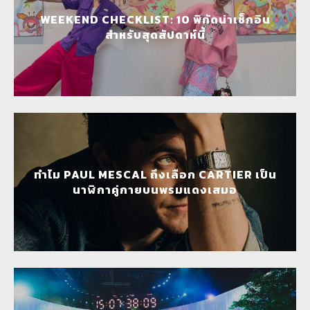
WEEKEND CHECKLIST: 10 พิกัดน่าเช็กอิน
สำหรับสุดสัปดาห์นี้
ทำไม PAUL MESCAL ถึงเลือก CARTIER เป็น
นาฬิกาคู่กายบนพรมแดงเสมอ