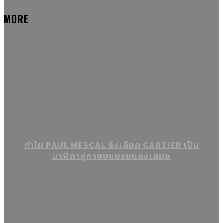
MORE
ทำไม PAUL MESCAL ถึงเลือก CARTIER เป็น
นาฬิกาคู่กายบนพรมแดงเสมอ