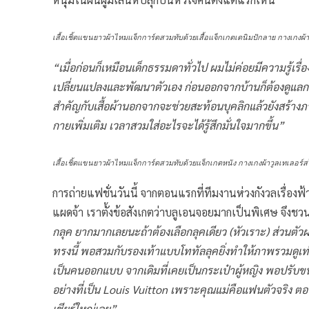
เสื้อเชิ้ตแขนยาวผ้าไหมแจ็กการ์ดสวมทับด้วยเสื้อแจ็กเกตเดนิมปักลาย กางเกงผ้
“เมื่อก่อนก็เหมือนเด็กธรรมดาทั่วไป ผมไม่ค่อยมีความรู้เรื่
เปลี่ยนแปลงและพัฒนาตัวเอง ก่อนออกจากบ้านก็ต้องดู
สำคัญกับเสื้อผ้านอกจากจะช่วยสะท้อนบุคลิกแล้วยังสร้างภ
กายเพิ่มเติม เวลาสวมใส่อะไรจะได้รู้สึกมั่นใจมากขึ้น”
เสื้อเชิ้ตแขนยาวผ้าไหมแจ็กการ์ดสวมทับด้วยแจ็กเกตหนัง กางเกงผ้าวูลเทเลอร์
การถ่ายแฟชั่นวันนี้ จากตอนแรกที่ทีมงานห่วงกังวลเรื่อง
แผดจ้า เราตั้งข้อสังเกตว่าบลูเอนจอยมากเป็นพิเศษ จึงชวนคุ
กลุค ยากมากเลยนะถ้าต้องเลือกลุคเดียว (หัวเราะ) ส่วนตัว
ทรงนี้ พอสวมกับรองเท้าแบบโททัลลุคยิ่งทำให้ภาพรวมดูเท่ข
เป็นคนออกแบบ จากเดิมที่เคยเป็นกระเป๋าผู้หญิง พอปรับขน
อย่างที่เป็น Louis Vuitton เพราะคุณแม่คือแฟนตัวจริง 
เชียร์ใหญ่เลย”