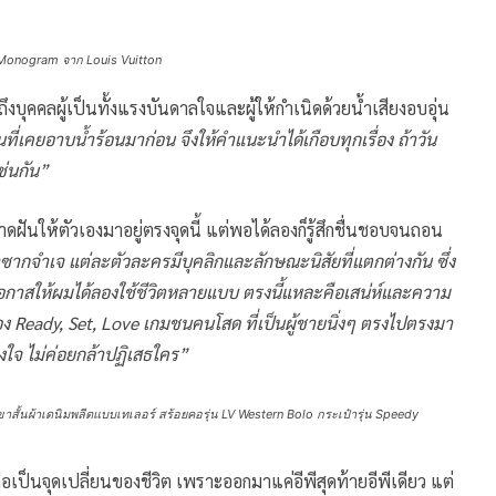
ย Monogram จาก Louis Vuitton
งบุคคลผู้เป็นทั้งแรงบันดาลใจและผู้ให้กำเนิดด้วยน้ำเสียงอบอุ่น
่เคยอาบน้ำร้อนมาก่อน จึงให้คำแนะนำได้เกือบทุกเรื่อง ถ้าวัน
ช่นกัน”
ันให้ตัวเองมาอยู่ตรงจุดนี้ แต่พอได้ลองก็รู้สึกชื่นชอบจนถอน
ากจำเจ แต่ละตัวละครมีบุคลิกและลักษณะนิสัยที่แตกต่างกัน ซึ่ง
กาสให้ผมได้ลองใช้ชีวิตหลายแบบ ตรงนี้แหละคือเสน่ห์และความ
่อง Ready, Set, Love เกมชนคนโสด ที่เป็นผู้ชายนิ่งๆ ตรงไปตรงมา
งใจ ไม่ค่อยกล้าปฏิเสธใคร”
กงขาสั้นผ้าเดนิมพลีตแบบเทเลอร์ สร้อยคอรุ่น LV Western Bolo กระเป๋ารุ่น Speedy
ือเป็นจุดเปลี่ยนของชีวิต เพราะออกมาแค่อีพีสุดท้ายอีพีเดียว แต่