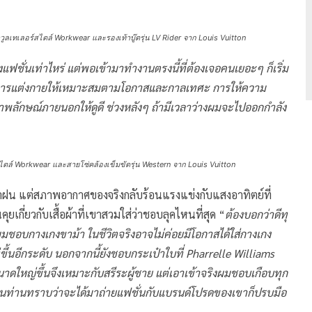
าวูลเทเลอร์สไตล์ Workwear และรองเท้าบู๊ตรุ่น LV Rider จาก Louis Vuitton
องแฟชั่นเท่าไหร่ แต่พอเข้ามาทำงานตรงนี้ที่ต้องเจอคนเยอะๆ ก็เริ่ม
แลการแต่งกายให้เหมาะสมตามโอกาสและกาลเทศะ การให้ความ
าพลักษณ์ภายนอกให้ดูดี ช่วงหลังๆ ถ้ามีเวลาว่างผมจะไปออกกำลัง
สไตล์ Workwear และสายโซ่คล้องเข็มขัดรุ่น Western จาก Louis Vuitton
ฟ้าฝน แต่สภาพอากาศของจริงกลับร้อนแรงแข่งกับแสงอาทิตย์ที่
ยเกี่ยวกับเสื้อผ้าที่เขาสวมใส่ว่าชอบลุคไหนที่สุด “
ต้องบอกว่าดีทุ
ผมชอบกางเกงขาม้า ในชีวิตจริงอาจไม่ค่อยมีโอกาสได้ใส่กางเกง
ึ้นอีกระดับ นอกจากนี้ยังชอบกระเป๋าใบที่ Pharrelle Williams
าดใหญ่ขึ้นจึงเหมาะกับสรีระผู้ชาย แต่เอาเข้าจริงผมชอบเกือบทุก
ตอนท่านทราบว่าจะได้มาถ่ายแฟชั่นกับแบรนด์โปรดของเขาก็ปรบมือ