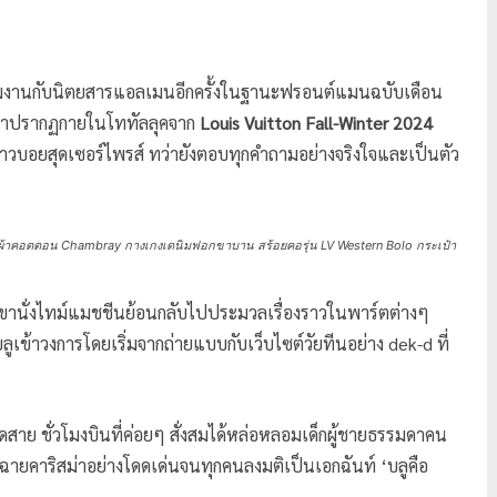
ร่วมงานกับนิตยสารแอลเมนอีกครั้งในฐานะฟรอนต์แมนฉบับเดือน
นี้เขาปรากฏกายในโททัลลุคจาก
Louis Vuitton Fall-Winter 2024
อยสุดเซอร์ไพรส์ ทว่ายังตอบทุกคำถามอย่างจริงใจและเป็นตัว
ลายผ้าคอตตอน Chambray กางเกงเดนิมฟอกขาบาน สร้อยคอรุ่น LV Western Bolo กระเป๋า
าเขานั่งไทม์แมชชีนย้อนกลับไปประมวลเรื่องราวในพาร์ตต่างๆ
ข้าวงการโดยเริ่มจากถ่ายแบบกับเว็บไซต์วัยทีนอย่าง dek-d ที่
ดสาย ชั่วโมงบินที่ค่อยๆ สั่งสมได้หล่อหลอมเด็กผู้ชายธรรมดาคน
ที่ฉายคาริสม่าอย่างโดดเด่นจนทุกคนลงมติเป็นเอกฉันท์ ‘บลูคือ