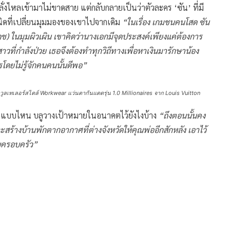
ั่งไหลเข้ามาไม่ขาดสาย แต่กลับกลายเป็นว่าตัวละคร ‘ซัน’ ที่มี
นิดที่เปลี่ยนมุมมองของเขาไปจากเดิม
“ในเรื่อง เกมชนคนโสด ซัน
 ในมุมผิวเผิน เขาคิดว่านางเอกมีจุดประสงค์เพียงแค่ต้องการ
าวที่กำลังป่วย เธอจึงต้องทำทุกวิถีทางเพื่อหาเงินมารักษาน้อง
โดยไม่รู้จักคนคนนั้นดีพอ”
าวูลเทเลอร์สไตล์ Workwear แว่นตากันแดดรุ่น 1.0 Millionaires จาก Louis Vuitton
เป็นแบบไหน บลูวางเป้าหมายในอนาคตไว้ยังไงบ้าง
“ถึงตอนนั้นคง
ร้างบ้านพักตากอากาศที่ต่างจังหวัดให้คุณพ่ออีกสักหลัง เอาไว้
ับครอบครัว”