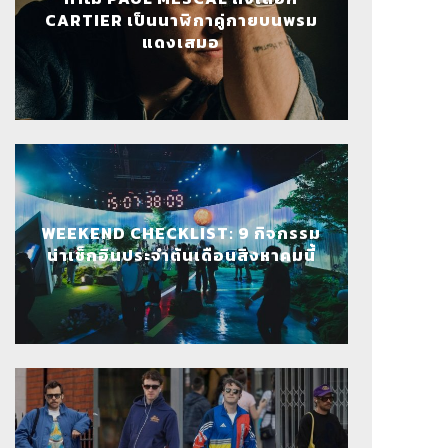
CARTIER เป็นนาฬิกาคู่กายบนพรม
แดงเสมอ
WEEKEND CHECKLIST: 9 กิจกรรม
น่าเช็กอินประจำต้นเดือนสิงหาคมนี้