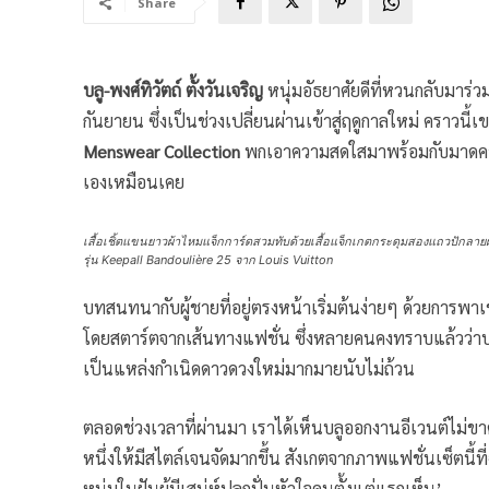
Share
บลู-พงศ์ทิวัตถ์ ตั้งวันเจริญ
หนุ่มอัธยาศัยดีที่หวนกลับมา
กันยายน ซึ่งเป็นช่วงเปลี่ยนผ่านเข้าสู่ฤดูกาลใหม่ คราว
Menswear Collection
พกเอาความสดใสมาพร้อมกับมาดคาวบ
เองเหมือนเคย
เสื้อเชิ้ตแขนยาวผ้าไหมแจ็กการ์ดสวมทับด้วยเสื้อแจ็กเกตกระดุมสองแถวปัก
รุ่น Keepall Bandoulière 25 จาก Louis Vuitton
บทสนทนากับผู้ชายที่อยู่ตรงหน้าเริ่มต้นง่ายๆ ด้วยการพ
โดยสตาร์ตจากเส้นทางแฟชั่น ซึ่งหลายคนคงทราบแล้วว่าบลูเ
เป็นแหล่งกำเนิดดาวดวงใหม่มากมายนับไม่ถ้วน
ตลอดช่วงเวลาที่ผ่านมา เราได้เห็นบลูออกงานอีเวนต์ไม่ขา
หนึ่งให้มีสไตล์เจนจัดมากขึ้น สังเกตจากภาพแฟชั่นเซ็ตนี้
หนุ่มในฝันผู้มีเสน่ห์ปลุกปั่นหัวใจคนตั้งแต่แรกเห็น’