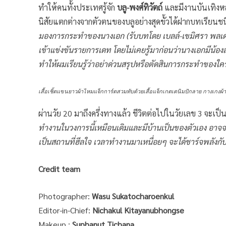
ทำให้คนทั้งประเทศรู้จัก
บลู-พงศ์ทิวัตถ์
และมีงานบันเทิงหล
นิสัยแตกต่างจากตัวตนของบลูอย่างสุดขั้วได้ฝากบทเรียนช
มองการกระทำของนางเอก (รับบทโดย เบลล์-เขมิศรา พลเดช)
เข้าแข่งขันรายการเดท โดยไม่เคยรู้มาก่อนว่านางเอกมีน้องส
ทำให้ผมเรียนรู้ว่าอย่าด่วนสรุปหรือตัดสินการกระทำของใคร
เสื้อเชิ้ตแขนยาวผ้าไหมแจ็กการ์ดสวมทับด้วยเสื้อแจ็กเกตเดนิมปักลาย กางเกงผ้
ผ่านวัย 20 มาถึงครึ่งทางแล้ว ชีวิตต่อไปในวัยเลข 3 จะ
ทำงานในวงการนี้เหมือนเดิมและมีบ้านเป็นของตัวเอง อาจจะส
เป็นสถานที่ฮีลใจ เวลาทำงานมาเหนื่อยๆ จะได้ชาร์จพลังก
Credit team
Photographer:
Wasu Sukatocharoenkul
Editor-in-Chief:
Nichakul Kitayanubhongse
Makeup :
Suphanut Tichana