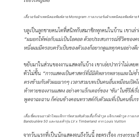
เสื้อวอร์มผ้าเทคนิคอลพิมพ์ลาย Monogram กางเกงวอร์มผ้าเทคนิคอลพิมพ์ลา
บลูเป็นลูกชายคนโตที่สนิทกับสมาชิกทุกคนในบ้าน เขาเล่าถึ
“ผมยกให้พ่อกับแม่เป็นไอดอล ด้วยประสบการณ์ชีวิตของคนที
หนึ่งผมมีครอบครัวเป็นของตัวเองก็อยากดูแลทุกคนอย่างดีเ
ขยับมาในส่วนของงานแสดงกันบ้าง เขาเอ่ยปากว่าไม่เคยคาดฝ
ตัวไม่ขึ้น
“การแสดงเป็นศาสตร์ที่มีมิติหลากหลายและไม่ซ้ำซ
ตรงข้ามกับตัวผมมากๆ เวลาสวมบทเป็นคนอื่นเหมือนเปิดโอ
ท้าทายของงานแสดง อย่างคาแร็กเตอร์ของ ‘ซัน’ ในซีรีส์เรื
พูดจาฉะฉาน ก็ค่อนข้างคอนทราสต์กับตัวผมที่เป็นคนขี้เกร
เสื้อเชิ้ตแขนยาวผ้าไหมแจ็กการ์ดสวมทับด้วยเสื้อกั๊กผ้าวูล แจ็กเกตผ้าวูล กางเ
Bandoulière 50 และรองเท้ารุ่น LV x Timberland จาก Louis Vuitton
จากวันแรกที่เป็นนักแสดงจนถึงวันนี้ ละครเรื่อง
กรงกรรม
ถ