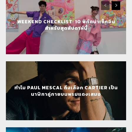
WEEKEND CHECKLIST: 10 พิกัดน่าเช็กอิน
สำหรับสุดสัปดาห์นี้
ทำไม PAUL MESCAL ถึงเลือก CARTIER เป็น
นาฬิกาคู่กายบนพรมแดงเสมอ