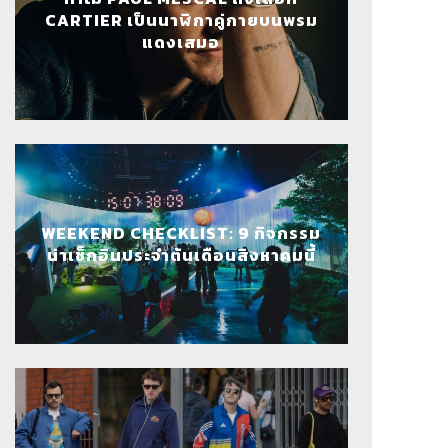
CARTIER เป็นนาฬิกาคู่กายบนพรม
แดงเสมอ
WEEKEND CHECKLIST: 9 กิจกรรม
น่าเช็กอินประจำต้นเดือนสิงหาคมนี้