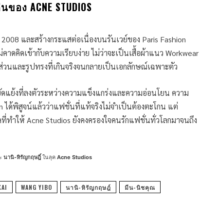
ด่นของ ACNE STUDIOS
ี 2008 และสร้างกระแสต่อเนื่องบนรันเวย์ของ Paris Fashion
คิดเข้ากับความเรียบง่าย ไม่ว่าจะเป็นเสื้อผ้าแนว Workwear
สัดส่วนและรูปทรงที่เกินจริงจนกลายเป็นเอกลักษณ์เฉพาะตัว
วามขัดแย้งที่ลงตัวระหว่างความแข็งแกร่งและความอ่อนโยน ความ
้พิสูจน์แล้วว่าแฟชั่นที่แท้จริงไม่จำเป็นต้องตะโกน แต่
ผลที่ทำให้ Acne Studios ยังคงครองใจคนรักแฟชั่นทั่วโลกมาจนถึง
ะ
นานิ-หิรัญกฤษฎิ์
ในลุค
Acne Studios
KAI
WANG YIBO
นานิ-หิรัญกฤษฎ์
มีน-นิชคุณ