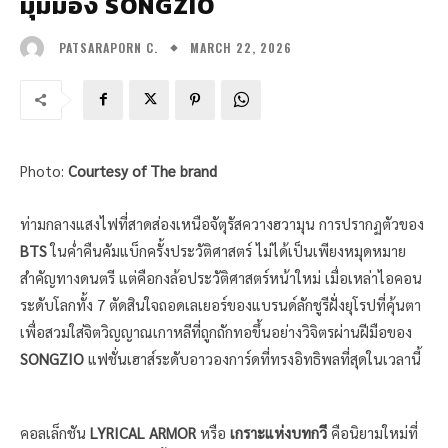
มุมมอง SONGZIO
MARCH 22, 2026
PATSARAPORN C.
Photo:
Courtesy of The brand
ท่ามกลางแสงไฟที่สาดส่องเหนือจัตุรัสควางฮวามุน การปรากฏตัวของ
BTS
ในค่ำคืนคัมแบ็กครั้งประวัติศาสตร์ ไม่ได้เป็นเพียงหมุดหมาย
สำคัญทางดนตรี แต่คือกงล้อประวัติศาสตร์หน้าใหม่ เมื่อเหล่าไอคอน
ระดับโลกทั้ง 7 ตัดสินใจถอดเลเยอร์ของแบรนด์ลักชูรีฝั่งยุโรปที่คุ้นตา
เพื่อสวมใส่จิตวิญญาณเกาหลีที่ถูกถักทอขึ้นอย่างวิจิตรผ่านฝีมือของ
SONGZIO
แฟชั่นเฮาส์ระดับอาวองการ์ดที่ทรงอิทธิพลที่สุดในเวลานี้
คอลเล็กชัน
LYRICAL ARMOR
หรือ
เกราะแห่งบทกวี
คือนิยามใหม่ที่