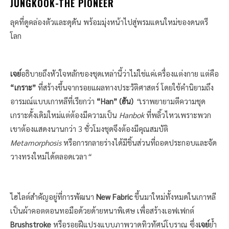
JUNGKOOK-THE PIONEER
ลุคที่ดูคล่องตัวและดุดัน พร้อมมุ่งหน้าไปสู่พรมแดนใหม่ของดนตรี
โลก
เจย์
อธิบายถึงหัวใจหลักของชุดเหล่านี้ว่าไม่ใช่แค่เครื่องแต่งกาย แต่คือ
“เกราะ”
ที่สร้างขึ้นจากรอยแผลทางประวัติศาสตร์ โดยใช้คำนิยามถึง
อารมณ์แบบเกาหลีที่เรียกว่า
“Han” (ฮัน)
“
เราพยายามตีความชุด
เกราะดั้งเดิมใหม่แต่ต้องมีความเป็น
Hanbok
ที่พลิ้วไหวเพราะพวก
เขาต้องแสดงนานกว่า 3
ชั่วโมงชุดจึงต้องมีคุณสมบัติ
Metamorphosis
หรือการกลายร่างได้มีชิ้นส่วนที่ถอดประกอบและจัด
วางทรงใหม่ได้ตลอดเวลา
“
ไฮไลต์สำคัญอยู่ที่การพัฒนา
New Fabric
ขึ้นมาใหม่ทั้งหมดในเกาหลี
เป็นผ้าคอตตอนทอมือด้วยด้ายหนาพิเศษ เพื่อสร้างเอฟเฟกต์
Brushstroke
หรือรอยฝีแปรงแบบภาพวาดทิวทัศน์โบราณ ซึ่ง
เจย์
ย้ำ