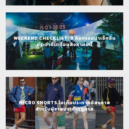
WEEKEND CHECKLIST: 9 กิจกรรมน่าเช็กอิน
ประจำต้นเดือนสิงหาคมนี้
MICRO SHORTS ไอเท็มประกาศอิสรภาพ
สำหรับผู้ชายประจำฤดูกาล