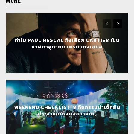
ทำไม PAUL MESCAL ถึงเลือก CARTIER เป็น
นาฬิกาคู่กายบนพรมแดงเสมอ
WEEKEND CHECKLIST: 9 กิจกรรมน่าเช็กอิน
ประจำต้นเดือนสิงหาคมนี้