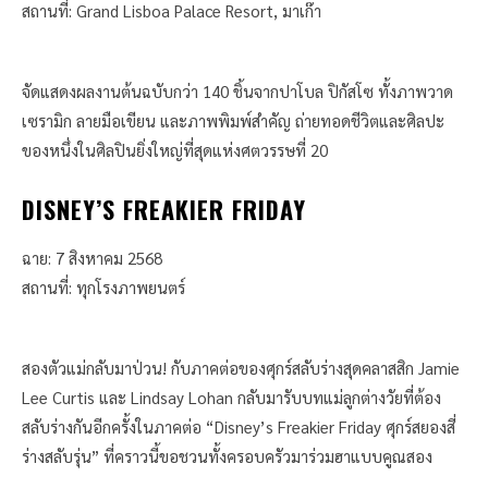
สถานที่: Grand Lisboa Palace Resort, มาเก๊า
จัดแสดงผลงานต้นฉบับกว่า 140 ชิ้นจากปาโบล ปิกัสโซ ทั้งภาพวาด
เซรามิก ลายมือเขียน และภาพพิมพ์สำคัญ ถ่ายทอดชีวิตและศิลปะ
ของหนึ่งในศิลปินยิ่งใหญ่ที่สุดแห่งศตวรรษที่ 20
DISNEY’S FREAKIER FRIDAY
ฉาย: 7 สิงหาคม 2568
สถานที่: ทุกโรงภาพยนตร์
สองตัวแม่กลับมาป่วน! กับภาคต่อของศุกร์สลับร่างสุดคลาสสิก Jamie
Lee Curtis และ Lindsay Lohan กลับมารับบทแม่ลูกต่างวัยที่ต้อง
สลับร่างกันอีกครั้งในภาคต่อ “Disney’s Freakier Friday ศุกร์สยองสี่
ร่างสลับรุ่น” ที่คราวนี้ขอชวนทั้งครอบครัวมาร่วมฮาแบบคูณสอง