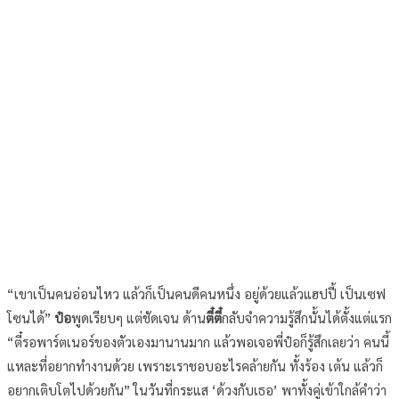
“เขาเป็นคนอ่อนไหว แล้วก็เป็นคนดีคนหนึ่ง อยู่ด้วยแล้วแฮปปี้ เป็นเซฟ
โซนได้”
ป๋อ
พูดเรียบๆ แต่ชัดเจน ด้าน
ตี๋ตี๋
กลับจำความรู้สึกนั้นได้ตั้งแต่แรก
“ตี๋รอพาร์ตเนอร์ของตัวเองมานานมาก แล้วพอเจอพี่ป๋อก็รู้สึกเลยว่า คนนี้
แหละที่อยากทำงานด้วย เพราะเราชอบอะไรคล้ายกัน ทั้งร้อง เต้น แล้วก็
อยากเติบโตไปด้วยกัน” ในวันที่กระแส ‘ด้วงกับเธอ’ พาทั้งคู่เข้าใกล้คำว่า