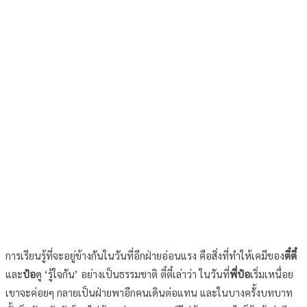
การเรียนรู้ที่จะอยู่ข้างกันในวันที่อีกฝ่ายอ่อนแรง คือสิ่งที่ทำให้เคมีของ
ตี๋ตี๋
และ
ป๋อ
ดู ‘รู้ใจกัน’ อย่างเป็นธรรมชาติ ตี๋ตี๋เล่าว่า ในวันที่
พี่ป๋อ
เริ่มเหนื่อย
เขาจะค่อยๆ กลายเป็นฝ่ายพาอีกคนเดินต่อแทน และในบางครั้งบทบาท