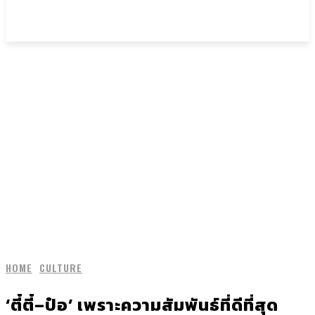
HOME
CULTURE
‘ตี๋ตี๋–ป๋อ’ เพราะความสัมพันธ์ที่ดีที่สุด