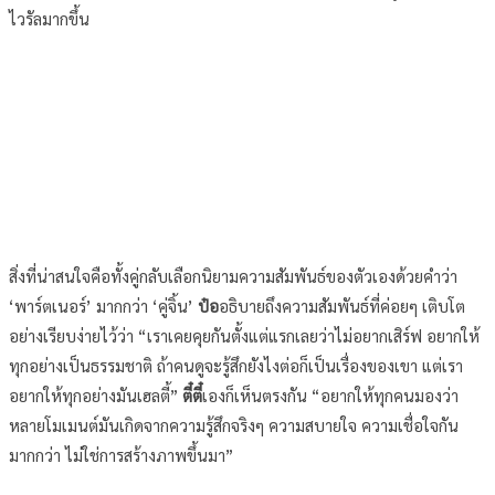
ไวรัลมากขึ้น
สิ่งที่น่าสนใจคือทั้งคู่กลับเลือกนิยามความสัมพันธ์ของตัวเองด้วยคำว่า
‘พาร์ตเนอร์’ มากกว่า ‘คู่จิ้น’
ป๋อ
อธิบายถึงความสัมพันธ์ที่ค่อยๆ เติบโต
อย่างเรียบง่ายไว้ว่า “เราเคยคุยกันตั้งแต่แรกเลยว่าไม่อยากเสิร์ฟ อยากให้
ทุกอย่างเป็นธรรมชาติ ถ้าคนดูจะรู้สึกยังไงต่อก็เป็นเรื่องของเขา แต่เรา
อยากให้ทุกอย่างมันเฮลตี้”
ตี๋ตี๋
เองก็เห็นตรงกัน “อยากให้ทุกคนมองว่า
หลายโมเมนต์มันเกิดจากความรู้สึกจริงๆ ความสบายใจ ความเชื่อใจกัน
มากกว่า ไม่ใช่การสร้างภาพขึ้นมา”