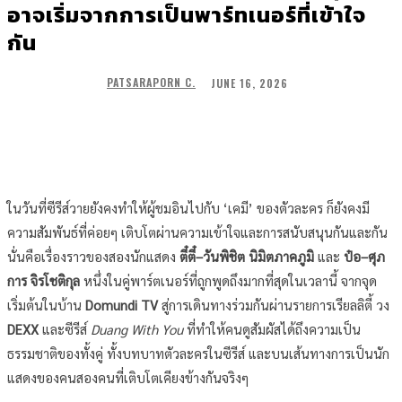
อาจเริ่มจากการเป็นพาร์ทเนอร์ที่เข้าใจ
กัน
JUNE 16, 2026
PATSARAPORN C.
ในวันที่ซีรีส์วายยังคงทำให้ผู้ชมอินไปกับ ‘เคมี’ ของตัวละคร ก็ยังคงมี
ความสัมพันธ์ที่ค่อยๆ เติบโตผ่านความเข้าใจและการสนับสนุนกันและกัน
นั่นคือเรื่องราวของสองนักแสดง
ตี๋ตี๋–วันพิชิต นิมิตภาคภูมิ
และ
ป๋อ–ศุภ
การ จิรโชติกุล
หนึ่งในคู่พาร์ตเนอร์ที่ถูกพูดถึงมากที่สุดในเวลานี้ จากจุด
เริ่มต้นในบ้าน
Domundi TV
สู่การเดินทางร่วมกันผ่านรายการเรียลลิตี้ วง
DEXX
และซีรีส์
Duang With You
ที่ทำให้คนดูสัมผัสได้ถึงความเป็น
ธรรมชาติของทั้งคู่ ทั้งบทบาทตัวละครในซีรีส์ และบนเส้นทางการเป็นนัก
แสดงของคนสองคนที่เติบโตเคียงข้างกันจริงๆ