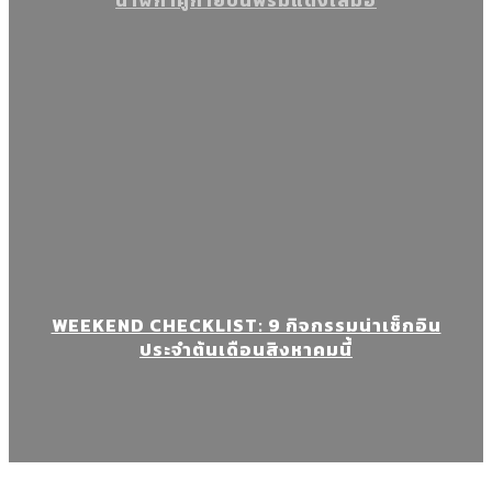
นาฬิกาคู่กายบนพรมแดงเสมอ
WEEKEND CHECKLIST: 9 กิจกรรมน่าเช็กอิน
ประจำต้นเดือนสิงหาคมนี้