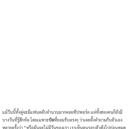
แม้วันนี้ทั้งคู่จะมีแฟนคลับจำนวนมากคอยซัปพอร์ต แต่ทั้งสองคนก็ยังมี
บางวันที่รู้สึกท้อ โดยเฉพาะ
ป๋อ
ที่ยอมรับตรงๆ ว่าเคยตั้งคำถามกับตัวเอง
หลายครั้งว่า “หรือมันจะไม่มีวันของเรา เราเห็นคนรอบตัวดังไปก่อนหมด