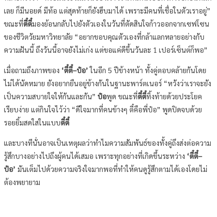
เลย ก็มีนอยด์ มีท้อ แต่สุดท้ายก็ยังฮึบมาได้ เพราะมีคนที่เชื่อในตัวเราอยู่”
ขณะที่
ตี๋ตี๋
มองย้อนกลับไปยังตัวเองในวันที่ตัดสินใจก้าวออกจากเซฟโซน
ของชีวิตวัยมหาวิทยาลัย “อยากขอบคุณตัวเองที่กล้าแลกหลายอย่างกับ
ความฝันนี้ ถึงวันนี้อาจยังไม่เก่ง แต่ขอแค่ดีขึ้นวันละ 1 เปอร์เซ็นต์ก็พอ”
เมื่อถามถึงภาพของ
‘ตี๋ตี๋–ป๋อ’
ในอีก 5 ปีข้างหน้า ทั้งคู่ตอบคล้ายกันโดย
ไม่ได้นัดหมาย ยังอยากยืนอยู่ข้างกันในฐานะพาร์ตเนอร์ “หวังว่าเราจะยัง
เป็นความสบายใจให้กันและกัน”
ป๋อ
พูด ขณะที่
ตี๋ตี๋
ทิ้งท้ายด้วยประโยค
เรียบง่าย แต่กินใจไว้ว่า “ดีใจมากที่คนข้างๆ ตี๋คือพี่ป๋อ” พูดปิดจบด้วย
รอยยิ้มสดใสในแบบ
ตี๋ตี๋
และบางทีนั่นอาจเป็นเหตุผลว่าทำไมความสัมพันธ์ของทั้งคู่ถึงส่งต่อความ
รู้สึกบางอย่างไปถึงผู้คนได้เสมอ เพราะทุกอย่างที่เกิดขึ้นระหว่าง
‘ตี๋ตี๋–
ป๋อ’
มันเต็มไปด้วยความจริงใจมากพอที่ทำให้คนดูรู้สึกตามได้เองโดยไม่
ต้องพยายาม