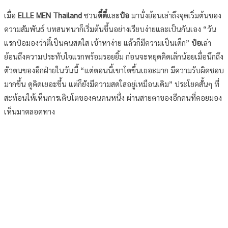
เมื่อ
ELLE MEN Thailand
ชวน
ตี๋ตี๋
และ
ป๋อ
มานั่งย้อนเล่าถึงจุดเริ่มต้นของ
ความสัมพันธ์ บทสนทนาก็เริ่มต้นขึ้นอย่างเรียบง่ายและเป็นกันเอง “วัน
แรกป๋อมองว่าตี๋เป็นคนสดใส เข้าหาง่าย แล้วก็มีความเป็นเด็ก”
ป๋อ
เล่า
ย้อนถึงความประทับใจแรกพร้อมรอยยิ้ม ก่อนจะหยุดคิดเล็กน้อยเมื่อนึกถึง
ตัวตนของอีกฝ่ายในวันนี้ “แต่ตอนนี้เขาโตขึ้นเยอะมาก มีความรับผิดชอบ
มากขึ้น ดูคิดเยอะขึ้น แต่ก็ยังมีความสดใสอยู่เหมือนเดิม” ประโยคสั้นๆ ที่
สะท้อนให้เห็นการเติบโตของคนคนหนึ่ง ผ่านสายตาของอีกคนที่คอยมอง
เห็นมาตลอดทาง