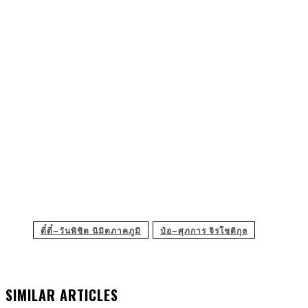
ตี๋ตี๋–วันพิชิต นิมิตภาคภูมิ
ป๋อ–ศุภการ จิรโชติกุล
SIMILAR ARTICLES