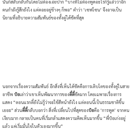
นั้นก็สลับกลับกันโดยไม่ต้องเอ่ยปาก “บางทีไม่ต้องพูดอะไรก็รู้แล้วว่าอีก
คนกำลังรู้สึกยังไง แค่คอยอยู่ข้างๆ ก็พอ” คำว่า ‘เซฟโซน’ จึงอาจเป็น
นิยามที่อธิบายความสัมพันธ์ของทั้งคู่ได้ชัดที่สุด
นอกจากเรื่องความสัมพันธ์ อีกสิ่งที่เห็นได้ชัดคือการเติบโตของทั้งคู่ในสาย
อาชีพ
ป๋อ
เล่าว่าเขาเห็นพัฒนาการของ
ตี๋ตี๋
ชัดมาก โดยเฉพาะเรื่องการ
แสดง “ตอนแรกตี๋ยังไม่รู้ว่าจะใช้สีหน้ายังไง แต่ตอนนี้เป็นธรรมชาติขึ้น
เยอะ” ส่วน
ตี๋ตี๋
กลับบอกว่า สิ่งที่เปลี่ยนไปที่สุดของ
ป๋อ
คือ ‘การพูด’ จากคน
เงียบมาก กลายเป็นคนที่เริ่มกล้าแสดงความคิดเห็นมากขึ้น “พี่ป๋อเก่งอยู่
แล้ว แค่เริ่มมั่นใจในตัวเองมากขึ้น”