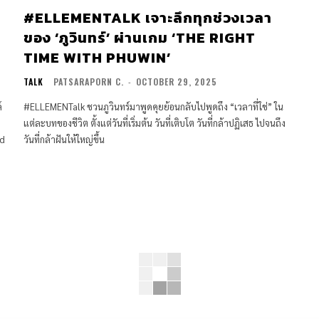
#ELLEMENTALK เจาะลึกทุกช่วงเวลา
ของ ‘ภูวินทร์’ ผ่านเกม ‘THE RIGHT
TIME WITH PHUWIN’
TALK
PATSARAPORN C.
-
OCTOBER 29, 2025
์
#ELLEMENTalk ชวนภูวินทร์มาพูดคุยย้อนกลับไปพูดถึง “เวลาที่ใช่” ใน
แต่ละบทของชีวิต ตั้งแต่วันที่เริ่มต้น วันที่เติบโต วันที่กล้าปฏิเสธ ไปจนถึง
ud
วันที่กล้าฝันให้ใหญ่ขึ้น