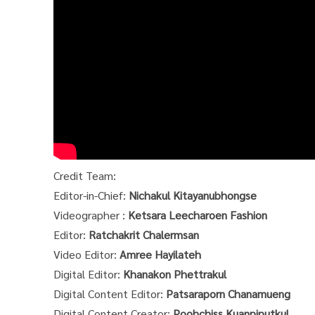
Credit Team:
Editor-in-Chief:
Nichakul Kitayanubhongse
Videographer :
Ketsara Leecharoen Fashion
Editor:
Ratchakrit Chalermsan
Video Editor:
Amree Hayilateh
Digital Editor:
Khanakon Phettrakul
Digital Content Editor:
Patsaraporn Chanamueng
Digital Content Creator:
Poohchiss Kuanpiputkul