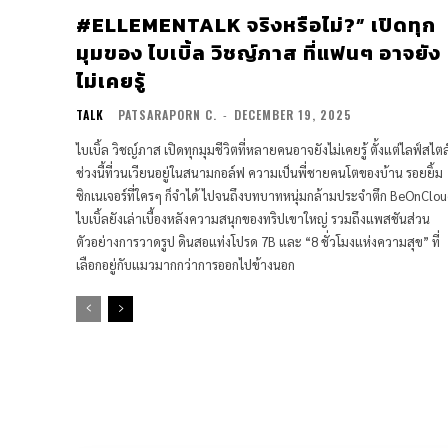
#ELLEMENTALK จริงหรือไม่?” เปิดทุก
มุมของ ไบเบิ้ล วิชญ์ภาส ที่แฟนๆ อาจยัง
ไม่เคยรู้
TALK
PATSARAPORN C.
-
DECEMBER 19, 2025
ไบเบิ้ล วิชญ์ภาส เปิดทุกมุมชีวิตที่หลายคนอาจยังไม่เคยรู้ ตั้งแต่ไลฟ์สไตล
ช่วงนี้ที่วนเวียนอยู่ในสนามกอล์ฟ ความเป็นพี่ชายคนโตของบ้าน รอยยิ้ม
ซิกเนเจอร์ที่ใครๆ ก็จำได้ ไปจนถึงบทบาทหนุ่มกล้ามประจำตึก BeOnClo
ไบเบิ้ลยังเล่าเบื้องหลังความสนุกของทริปเขาใหญ่ รวมถึงแพสชันส่วน
ตัวอย่างการวาดรูป ดินสอแท่งโปรด 7B และ “8 ชั่วโมงแห่งความสุข” ที่
เลือกอยู่กับแมวมากกว่าการออกไปข้างนอก