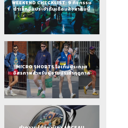
WEEKEND CHECKLIST: 9 กิจกรรม
น่าเช็กอินประจำต้นเดือนสิงหาคมนี้
MICRO SHORTS ไอเท็มประกาศ
อิสรภาพสำหรับผู้ชายประจำฤดูกาล
ทำความรู้จักนาฬิกา ARCEAU