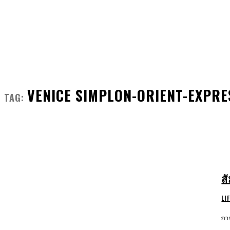
FRONT MAN
FASHION
GROOMING
VENICE SIMPLON-ORIENT-EXPRE
TAG:
ส
LI
กา