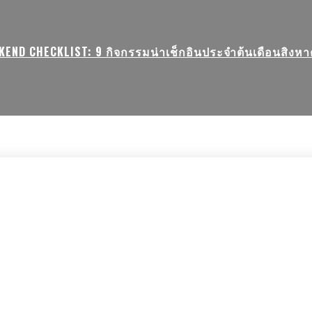
KEND CHECKLIST: 9 กิจกรรมน่าเช็กอินประจำต้นเดือนสิงหาค