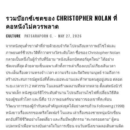
รวมบ๊อกซ์เซตของ CHRISTOPHER NOLAN ที่
คอหนังไม่ควรพลาด
CULTURE
PATSARAPORN C.
-
MAY 27, 2026
จากหนังทุนต่ำขาวดำที่ถ่ายด้วยงบจำกัด ไปจนถึงมหากาพย์ไซไฟและ
ภาพยนตร์ชีวประวัติที่กวาดรางวัลระดับโลก ชื่อของ Christopher Nolan
กลายเป็นหนึ่งในผู้กำกับที่นิยาม “หนังบล็อกบัสเตอร์ยุคใหม่” ได้อย่าง
ชัดเจนที่สุด ด้วยลายเซ็นเฉพาะตัวทั้งการเล่าเรื่องแบบไม่เรียงเส้นเวลา
ประเด็นเรื่องความทรงจำ เวลา ความจริง และจิตวิทยามนุษย์ รวมถึงการ
สร้างประสบการณ์ดูหนังที่ทั้งทะเยอทะยานและท้าทายคนดูอยู่เสมอ ตลอด
ระยะเวลากว่า 2 ทศวรรษ โนแลนสร้างผลงานที่หลากหลาย ตั้งแต่หนังนัวร์
ขนาดเล็ก หนังซูเปอร์ฮีโร่ระดับตำนาน ไปจนถึงงานไซไฟที่เปลี่ยนวิธีคิด
ของผู้ชมทั่วโลก และนี่คือ 13 ภาพยนตร์ขนาดยาวของเขาที่สะท้อน
วิวัฒนาการของผู้กำกับคนสำคัญแห่งยุคได้อย่างครบถ้วน Following (1998)
หนังยาวเรื่องแรกของคริสโตเฟอร์ โนแลน เล่าเรื่องของชายหนุ่มนักเขียน
ตกอับที่ใช้ชีวิตอย่างโดดเดี่ยว และเริ่มมีพฤติกรรม “สะกดรอยตาม” ผู้คน
แปลกหน้าเพื่อหาแรงบันดาลใจในการเขียน จนวันหนึ่งเขาเผลอเดินตามผิด