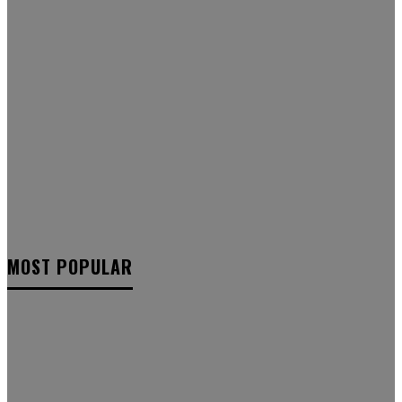
MOST POPULAR