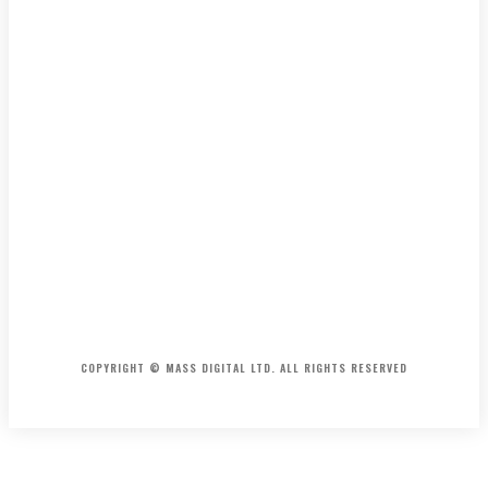
HOME
CONTACT
ABOUT
COPYRIGHT © MASS DIGITAL LTD. ALL RIGHTS RESERVED