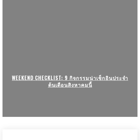
WEEKEND CHECKLIST: 9 กิจกรรมน่าเช็กอินประจำ
ต้นเดือนสิงหาคมนี้